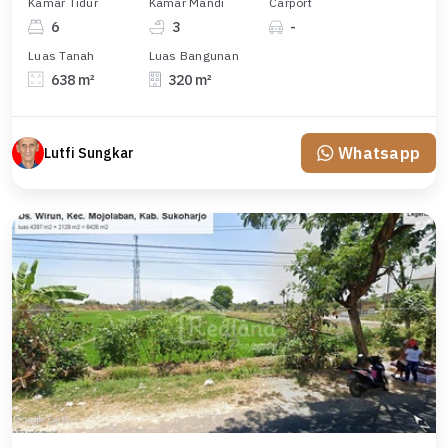
Kamar Tidur
Kamar Mandi
Carport
6
3
-
Luas Tanah
Luas Bangunan
638 m²
320 m²
Whatsapp
Lutfi Sungkar