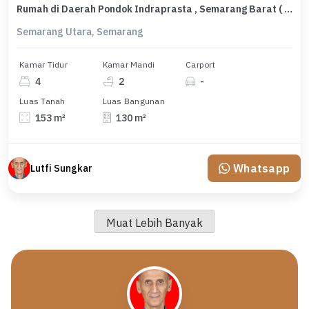
Rumah di Daerah Pondok Indraprasta , Semarang Barat ( Ls 7446 )
Semarang Utara, Semarang
Kamar Tidur
Kamar Mandi
Carport
4
2
-
Luas Tanah
Luas Bangunan
153 m²
130 m²
Whatsapp
Lutfi Sungkar
Muat Lebih Banyak