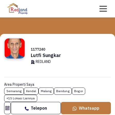
Skip
to
content
1177240
Lutfi Sungkar
REDLAND
Area Properti Saya
Semarang
Kendal
Malang
Bandung
Bogor
+15 Lokasi Lainnya
Telepon
Whatsapp