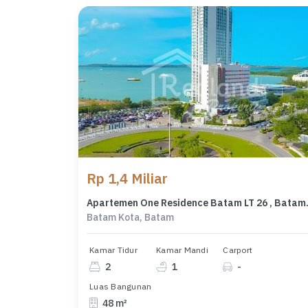
Rp 1,4 Miliar
Apartemen One R
Batam Kota, Batam
Kamar Tidur
Kamar Mandi
Carport
2
1
-
Luas Bangunan
48 m²