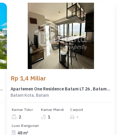
Rp 1,4 Miliar
esidence Batam LT 26 , Batam Riau ( Tt 8797 )
Apartemen One Residence Batam LT 26 , Batam Riau ( Tt 8797 )
Batam Kota, Batam
Kamar Tidur
Kamar Mandi
Carport
2
1
-
Luas Bangunan
48 m²