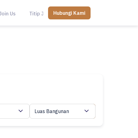
Hubungi Kami
Join Us
Titip Jual
Luas Bangunan
Cari