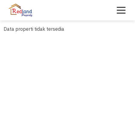
Skip
to
content
Data properti tidak tersedia