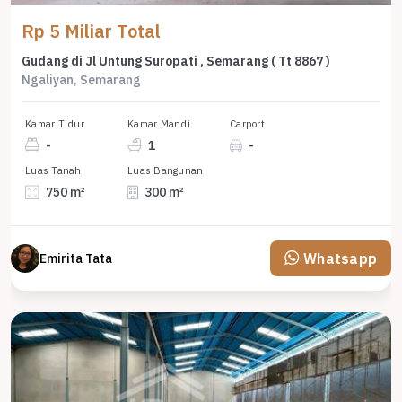
Rp 5 Miliar Total
Gudang di Jl Untung Suropati , Semarang ( Tt 8867 )
Ngaliyan, Semarang
Kamar Tidur
Kamar Mandi
Carport
-
1
-
Luas Tanah
Luas Bangunan
750 m²
300 m²
Whatsapp
Emirita Tata