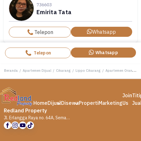
736603
Emirita Tata
Whatsapp
Telepon
Whatsapp
Telepon
Beranda
/
Apartemen Dijual
/
Cikarang
/
Lippo Cikarang
/
Apartemen Orange County Lt 32 , Cikarang Tt 5167
Join
Tit
Home
Dijual
Disewa
Properti
Marketing
Us
Jua
Redland Property
Jl. Erlangga Raya no. 64A, Semarang