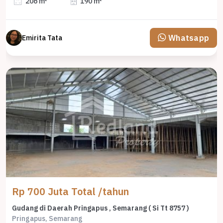
206 m²
190 m²
Whatsapp
Emirita Tata
Rp 700 Juta Total /tahun
Gudang di Daerah Pringapus , Semarang ( Si Tt 8757 )
Pringapus, Semarang