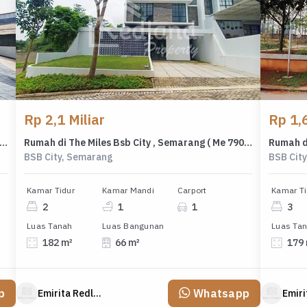
Rp 2,1 Miliar
Rp 1,6
 di Perum Bella Vista Regency Ngaliyan ,Semarang Vn 6686
Rumah di The Miles Bsb City , Semarang ( Me 7905 )
BSB City, Semarang
BSB Cit
Kamar Tidur
Kamar Mandi
Carport
Kamar Ti
2
1
1
3
Luas Tanah
Luas Bangunan
Luas Ta
182 m²
66 m²
179
p
Whatsapp
Emirita Redland