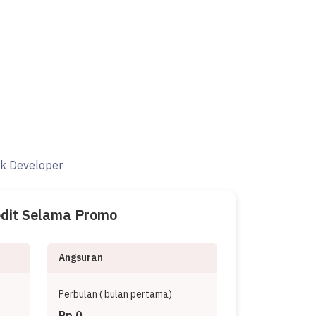
ak Developer
edit Selama Promo
Angsuran
Perbulan (
bulan pertama)
Rp 0