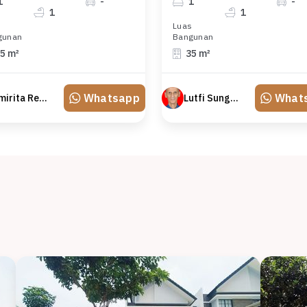
1
-
1
-
1
1
s
Luas
gunan
Bangunan
5 m²
35 m²
Whatsapp
What
Emirita Redland
Lutfi Sungkar