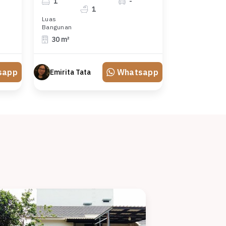
1
-
1
Luas
Bangunan
30 m²
sapp
Whatsapp
Emirita Tata