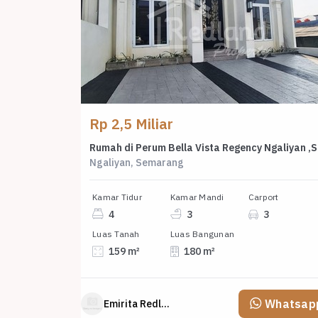
Rp 2,5 Miliar
Rumah
Ngaliyan, Semarang
Kamar Tidur
Kamar Mandi
Carport
4
3
3
Luas Tanah
Luas Bangunan
159 m²
180 m²
Whatsap
Emirita Redland