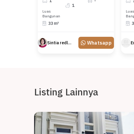
1
-
1
Luas
Lua
Bangunan
Ban
33 m²
3
Whatsapp
Sintia redland
Listing Lainnya