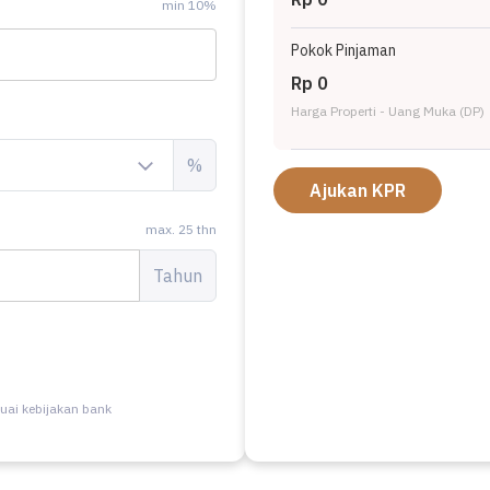
min 10%
Pokok Pinjaman
Rp 0
Harga Properti - Uang Muka (DP)
%
Ajukan KPR
max. 25 thn
Tahun
uai kebijakan bank