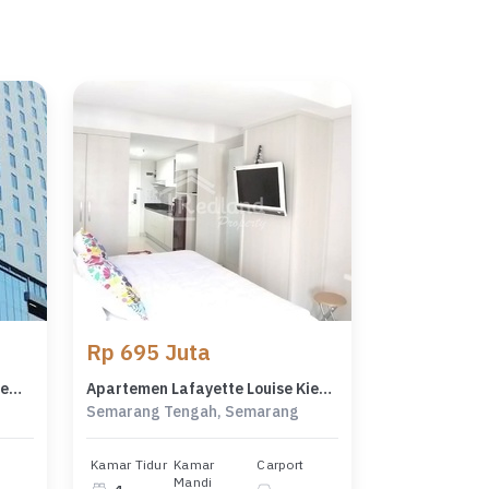
Rp 695 Juta
Apartemen Lafayette LT 18 , Semarang ( Ls 8546 )
Apartemen Lafayette Louise Kienne Lt 9 , Semarang Lz Tt 1855
Semarang Tengah, Semarang
Kamar Tidur
Kamar
Carport
Mandi