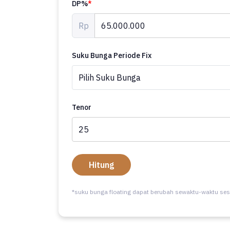
DP%
*
Rp
Suku Bunga Periode Fix
Tenor
Hitung
*suku bunga floating dapat berubah sewaktu-waktu ses