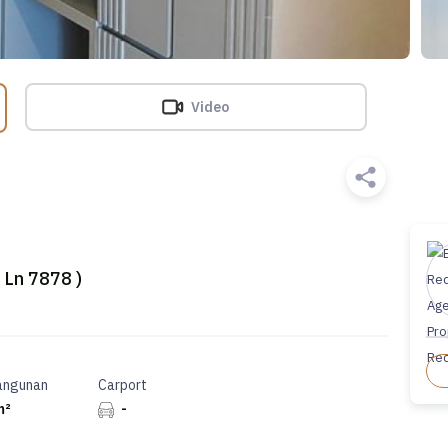
Video
 Ln 7878 )
angunan
Carport
m²
-