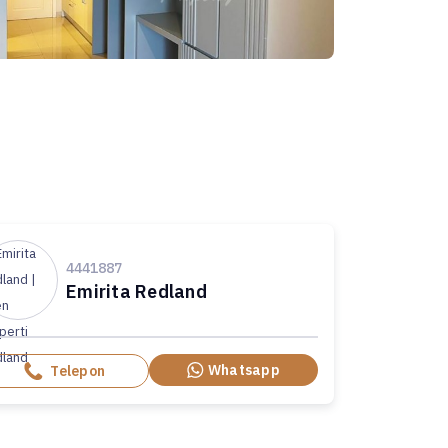
4441887
Emirita Redland
Whatsapp
Telepon