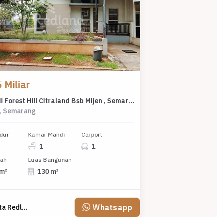
 Miliar
Rumah di Forest Hill Citraland Bsb Mijen , Semarang Si 5832
y, Semarang
dur
Kamar Mandi
Carport
1
1
nah
Luas Bangunan
 m²
130 m²
Whatsapp
Emirita Redland