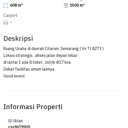
608 m²
1500 m²
Carport
-
Deskripsi
Ruang Usaha di daerah Citarum ,Semarang ( Vn Tt 8273 )
Lokasi strategis , akses jalan depan lebar
di lantai 1 ada 8 toilet , listrik 40,7 kva
Dekat fasilitas umum lainnya
Good invest
Informasi Properti
ID Iklan
css9679905