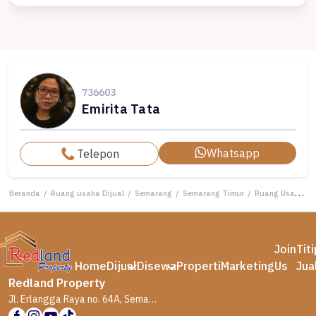
736603
Emirita Tata
Whatsapp
Telepon
Beranda
/
Ruang usaha Dijual
/
Semarang
/
Semarang Timur
/
Ruang Usaha di daerah Citarum ,Semarang ( Vn Tt 8273 )
Join
Tit
Home
Dijual
Disewa
Properti
Marketing
Us
Jua
Redland Property
Jl. Erlangga Raya no. 64A, Semarang