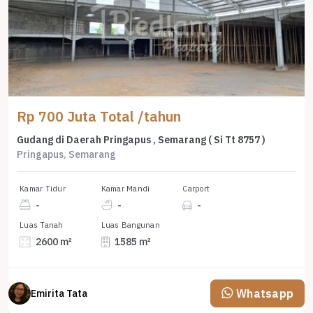
Rp 700 Juta Total /tahun
Gudang di Daerah Pringapus , Semarang ( Si Tt 8757 )
Pringapus, Semarang
Kamar Tidur
Kamar Mandi
Carport
-
-
-
Luas Tanah
Luas Bangunan
2600 m²
1585 m²
Whatsapp
Emirita Tata