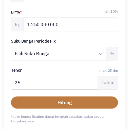
min 10%
DP%
*
Rp
Suku Bunga Periode Fix
%
Tenor
max. 25 thn
Tahun
Hitung
*suku bunga floating dapat berubah sewaktu-waktu sesuai
kebijakan bank