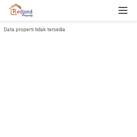
Skip
to
content
Data properti tidak tersedia