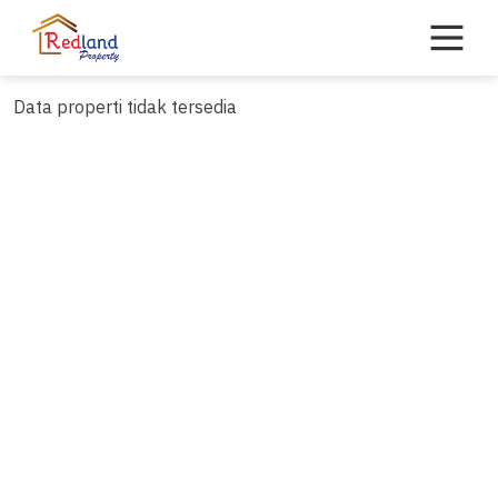
Skip
to
content
Data properti tidak tersedia