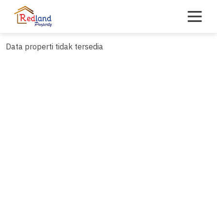
Skip
to
content
Data properti tidak tersedia