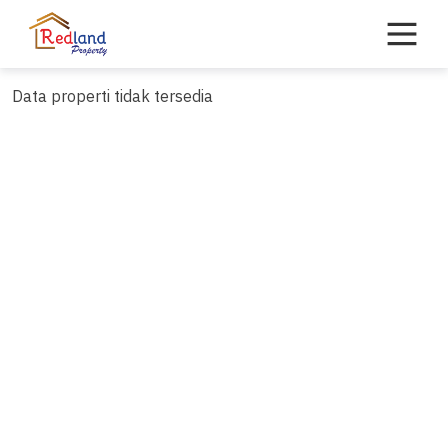
Skip
to
content
Data properti tidak tersedia