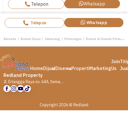
Whatsapp
Telepon
Whatsapp
Telepon
Beranda
/
Rumah Dijual
/
Semarang
/
Peterongan
/
Rumah di Daerah Peterongan , Semarang Lz Tt 4453
Join
Tit
Home
Dijual
Disewa
Properti
Marketing
Us
Jua
Redland Property
Jl. Erlangga Raya no. 64A, Semarang
Copyright 2026 © Redland