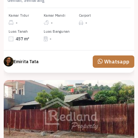
Gemah, Semarang
Kamar Tidur
Kamar Mandi
Carport
-
-
-
Luas Tanah
Luas Bangunan
457 m²
-
Whatsapp
Emirita Tata