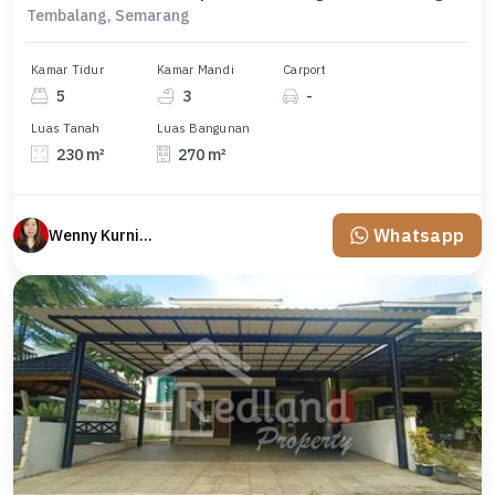
Tembalang, Semarang
Kamar Tidur
Kamar Mandi
Carport
5
3
-
Luas Tanah
Luas Bangunan
230 m²
270 m²
Whatsapp
Wenny Kurniawati