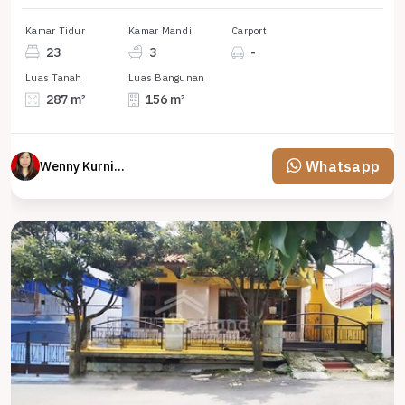
Kamar Tidur
Kamar Mandi
Carport
23
3
-
Luas Tanah
Luas Bangunan
287 m²
156 m²
Whatsapp
Wenny Kurniawati