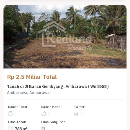
Rp 2,5 Miliar Total
Tanah di Jl Baran Gembyang , Ambarawa ( Wn 8558 )
Ambarawa, Ambarawa
Kamar Tidur
Kamar Mandi
Carport
-
-
-
Luas Tanah
Luas Bangunan
788 m²
-