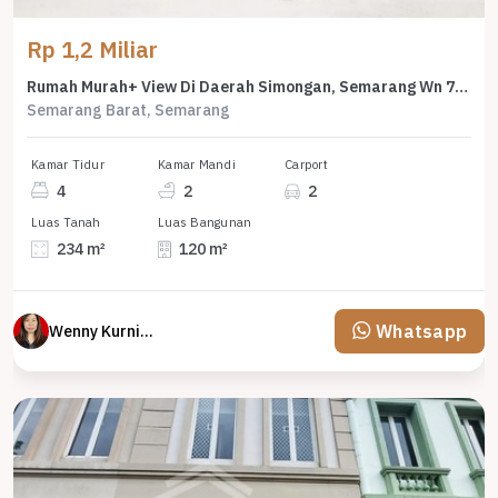
Rp 1,2 Miliar
Rumah Murah+ View Di Daerah Simongan, Semarang Wn 7159
Semarang Barat, Semarang
Kamar Tidur
Kamar Mandi
Carport
4
2
2
Luas Tanah
Luas Bangunan
234 m²
120 m²
Whatsapp
Wenny Kurniawati