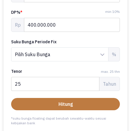
min 10%
DP%
*
Rp
Suku Bunga Periode Fix
%
Tenor
max. 25 thn
Tahun
Hitung
*suku bunga floating dapat berubah sewaktu-waktu sesuai
kebijakan bank