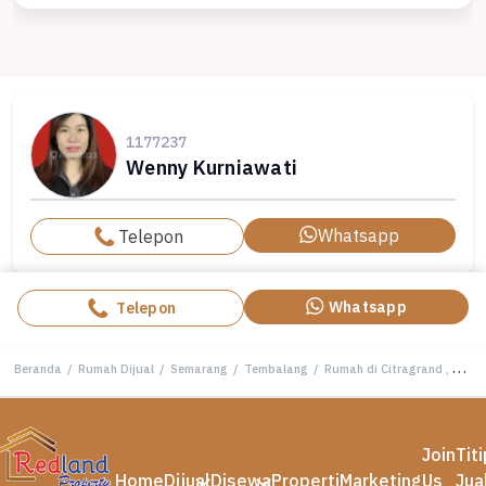
1177237
Wenny Kurniawati
Whatsapp
Telepon
Whatsapp
Telepon
Beranda
/
Rumah Dijual
/
Semarang
/
Tembalang
/
Rumah di Citragrand , Tembalang Semarang Wn 5423
Join
Tit
Home
Dijual
Disewa
Properti
Marketing
Us
Jua