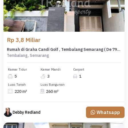
Rp 3,8 Miliar
Rumah di Graha Candi Golf , Tembalang Semarang ( De 7925 )
Tembalang, Semarang
Kamar Tidur
Kamar Mandi
Carport
5
3
1
Luas Tanah
Luas Bangunan
220 m²
260 m²
Whatsapp
Debby Redland