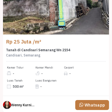
Rp 25 Juta /m²
Tanah di Candisari Semarang Wn 2154
Candisari, Semarang
Kamar Tidur
Kamar Mandi
Carport
-
-
-
Luas Tanah
Luas Bangunan
500 m²
-
Whatsapp
Wenny Kurniawati