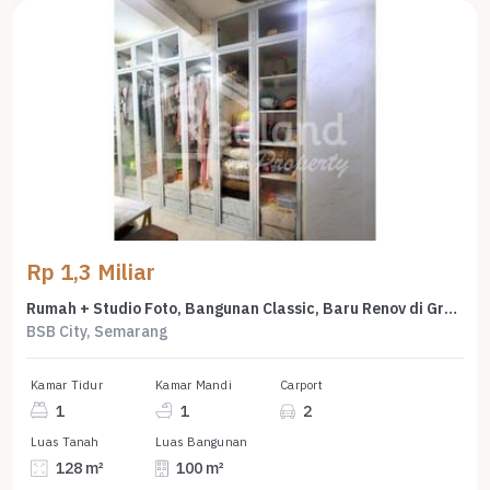
Rp 1,3 Miliar
Rumah + Studio Foto, Bangunan Classic, Baru Renov di Graha Taman Pelangi, Bsb, Me 7666
BSB City, Semarang
Kamar Tidur
Kamar Mandi
Carport
1
1
2
Luas Tanah
Luas Bangunan
128 m²
100 m²