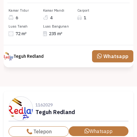
Kamar Tidur
Kamar Mandi
Carport
6
4
1
Luas Tanah
Luas Bangunan
72 m²
235 m²
Whatsapp
Teguh Redland
1162029
Teguh Redland
Whatsapp
Telepon