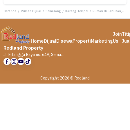
Beranda
/
Rumah Dijual
/
Semarang
/
Karang Tempel
/
Rumah di Labuhan, Semarang Ni 5989
Join
Tit
Home
Dijual
Disewa
Properti
Marketing
Us
Jua
Redland Property
Jl. Erlangga Raya no. 64A, Semarang
Copyright 2026 © Redland