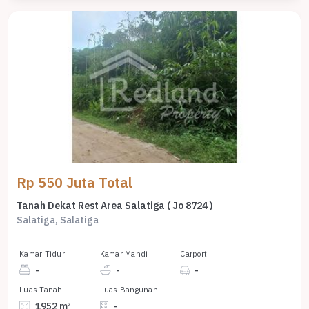
Rp 550 Juta Total
Tanah Dekat Rest Area Salatiga ( Jo 8724 )
Salatiga, Salatiga
Kamar Tidur
Kamar Mandi
Carport
-
-
-
Luas Tanah
Luas Bangunan
1952 m²
-