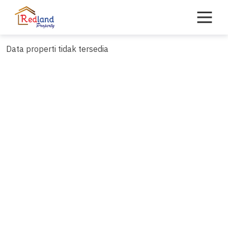
Skip
to
content
Data properti tidak tersedia