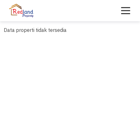
Skip
to
content
Data properti tidak tersedia