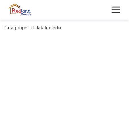
Skip
to
content
Data properti tidak tersedia