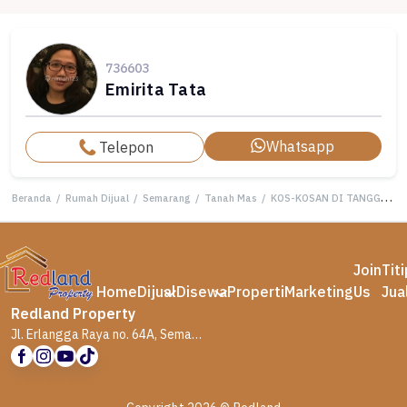
736603
Emirita Tata
Whatsapp
Telepon
Beranda
/
Rumah Dijual
/
Semarang
/
Tanah Mas
/
KOS-KOSAN DI TANGGUL MAS
Join
Tit
Home
Dijual
Disewa
Properti
Marketing
Us
Jua
Redland Property
Jl. Erlangga Raya no. 64A, Semarang