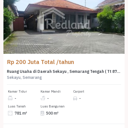
Rp 200 Juta Total /tahun
Ruang Usaha di Daerah Sekayu , Semarang Tengah ( Tt 8796 )
Sekayu, Semarang
Kamar Tidur
Kamar Mandi
Carport
-
-
-
Luas Tanah
Luas Bangunan
781 m²
500 m²