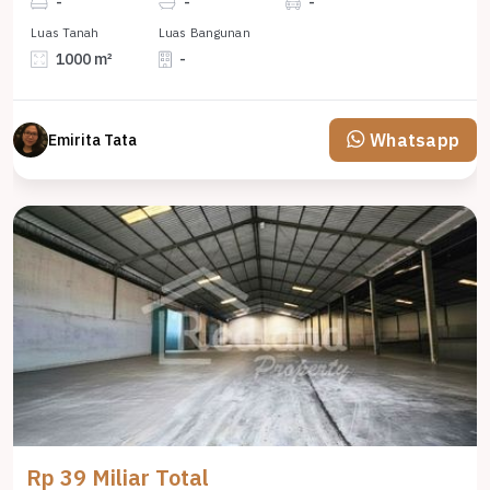
-
-
-
Luas Tanah
Luas Bangunan
1000 m²
-
Whatsapp
Emirita Tata
Rp 39 Miliar Total