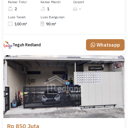
Kamar Tidur
Kamar Mandi
Carport
2
1
-
Luas Tanah
Luas Bangunan
100 m²
90 m²
Whatsapp
Teguh Redland
Rp 850 Juta