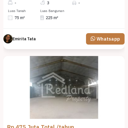
-
3
-
Luas Tanah
Luas Bangunan
75 m²
225 m²
Whatsapp
Emirita Tata
Rp 475 Juta Total /tahun