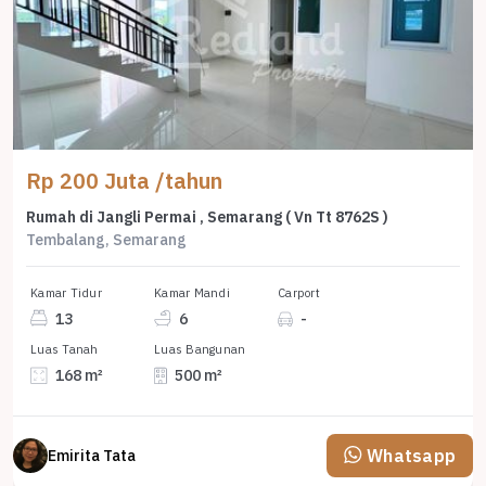
Rp 200 Juta /tahun
Rumah di Jangli Permai , Semarang ( Vn Tt 8762S )
Tembalang, Semarang
Kamar Tidur
Kamar Mandi
Carport
13
6
-
Luas Tanah
Luas Bangunan
168 m²
500 m²
Whatsapp
Emirita Tata