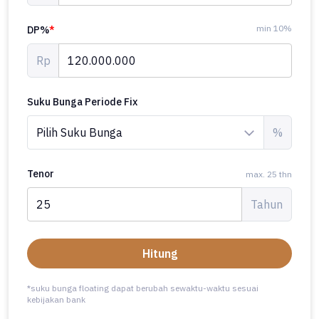
min 10%
DP%
*
Rp
Suku Bunga Periode Fix
%
Tenor
max. 25 thn
Tahun
Hitung
*suku bunga floating dapat berubah sewaktu-waktu sesuai
kebijakan bank