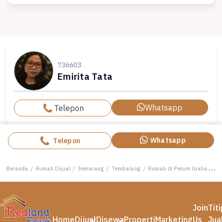
736603
Emirita Tata
Whatsapp
Telepon
Whatsapp
Telepon
Beranda
/
Rumah Dijual
/
Semarang
/
Tembalang
/
Rumah di Perum Graha Wahid , Semarang ( Tt 7612 )
Join
Tit
Home
Dijual
Disewa
Properti
Marketing
Us
Jua