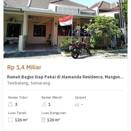
Rp 1,4 Miliar
Rumah Bagus Siap Pakai di Alamanda Residence, Mangunharjo, Semarang (0958)
Tembalang, Semarang
Kamar Tidur
Kamar Mandi
Carport
3
1
-
Luas Tanah
Luas Bangunan
126 m²
126 m²