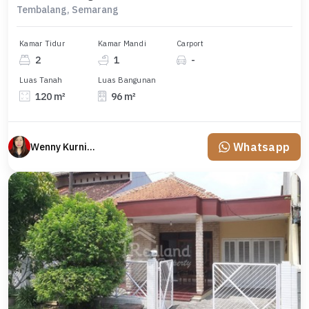
Tembalang, Semarang
Kamar Tidur
Kamar Mandi
Carport
2
1
-
Luas Tanah
Luas Bangunan
120 m²
96 m²
Whatsapp
Wenny Kurniawati