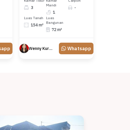
Kamar Tidur
Kamar
Carport
Mandi
3
-
1
Luas Tanah
Luas
Bangunan
154 m²
72 m²
sapp
Whatsapp
Wenny Kurniawati