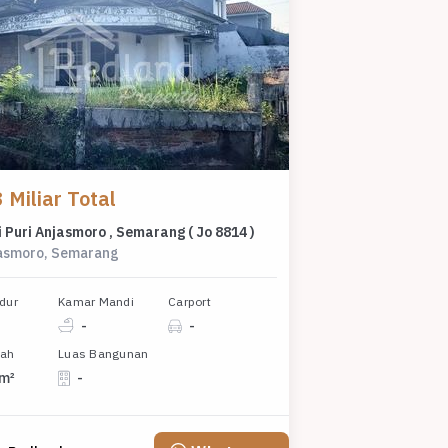
 Miliar Total
 Puri Anjasmoro , Semarang ( Jo 8814 )
jasmoro, Semarang
dur
Kamar Mandi
Carport
-
-
nah
Luas Bangunan
 m²
-