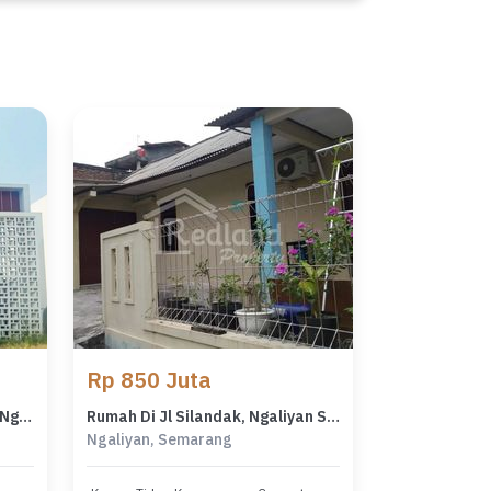
Rp 850 Juta
Rumah di Anggabaya Homes , Ngaliyan Semarang ( Me 7670 )
Rumah Di Jl Silandak, Ngaliyan Semarang ( Wn 3556 )
Ngaliyan, Semarang