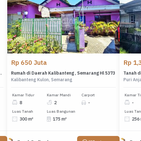
Rp 650 Juta
Rp 1,3
 Renov di Graha Taman Pelangi, Bsb, Me 7666
Rumah di Daerah Kalibanteng , Semarang Hl 5373
Tanah di
Kalibanteng Kulon, Semarang
Puri An
Kamar Tidur
Kamar Mandi
Carport
Kamar Ti
8
2
-
-
Luas Tanah
Luas Bangunan
Luas Ta
300 m²
175 m²
256