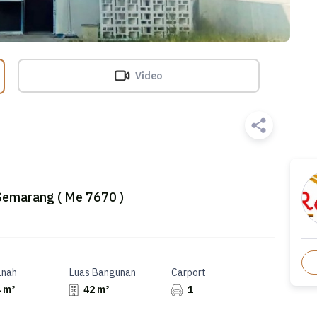
Video
Semarang ( Me 7670 )
anah
Luas Bangunan
Carport
 m²
42 m²
1