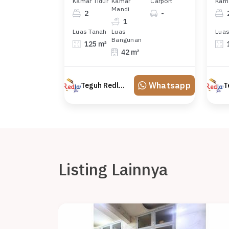
Kamar Tidur
Kamar
Carport
Kama
Mandi
2
-
1
Luas Tanah
Luas
Luas
Bangunan
125 m²
42 m²
Whatsapp
Teguh Redland
Listing Lainnya