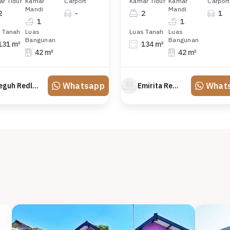
r Tidur
Kamar
Carport
Kamar Tidur
Kamar
Carport
Mandi
Mandi
2
-
2
1
1
1
 Tanah
Luas
Luas Tanah
Luas
Bangunan
Bangunan
131 m²
134 m²
42 m²
42 m²
Whatsapp
What
Teguh Redland
Emirita Redland