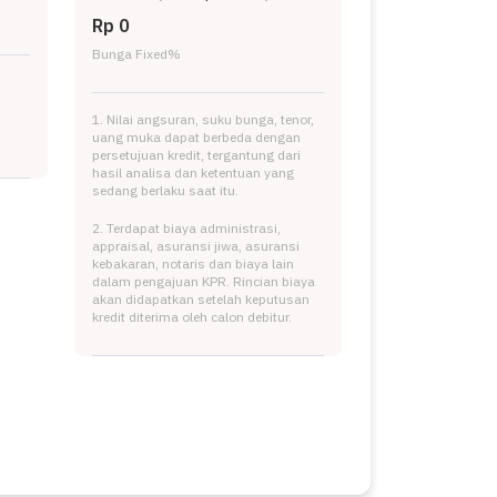
Rp 0
Bunga Fixed
%
1. Nilai angsuran, suku bunga, tenor,
uang muka dapat berbeda dengan
persetujuan kredit, tergantung dari
hasil analisa dan ketentuan yang
sedang berlaku saat itu.
2. Terdapat biaya administrasi,
appraisal, asuransi jiwa, asuransi
kebakaran, notaris dan biaya lain
dalam pengajuan KPR. Rincian biaya
akan didapatkan setelah keputusan
kredit diterima oleh calon debitur.