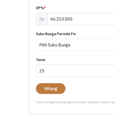
DP%
*
Rp
Suku Bunga Periode Fix
Tenor
Hitung
*suku bunga floating dapat berubah sewaktu-waktu ses