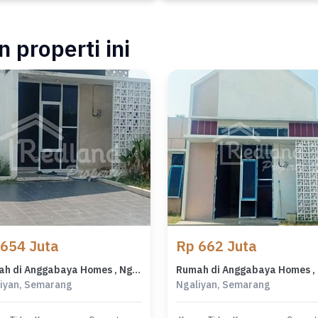
 properti ini
 654 Juta
Rp 662 Juta
Rumah di Anggabaya Homes , Ngaliyan Semarang ( Me 7672 )
iyan, Semarang
Ngaliyan, Semarang