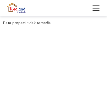
Skip
to
content
Data properti tidak tersedia