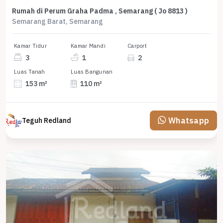
Rumah di Perum Graha Padma , Semarang ( Jo 8813 )
Semarang Barat, Semarang
Kamar Tidur
Kamar Mandi
Carport
3
1
2
Luas Tanah
Luas Bangunan
153 m²
110 m²
Whatsapp
Teguh Redland