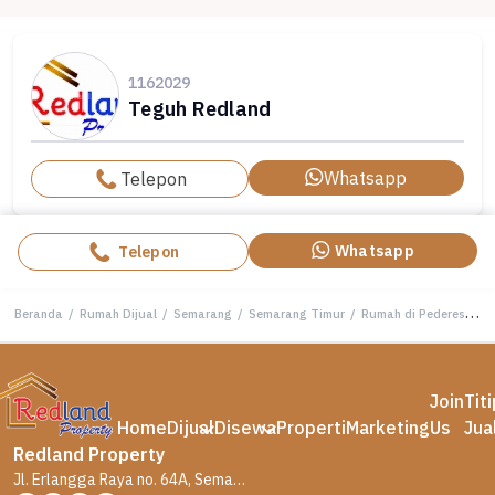
1162029
Teguh Redland
Whatsapp
Telepon
Whatsapp
Telepon
Beranda
/
Rumah Dijual
/
Semarang
/
Semarang Timur
/
Rumah di Pederesan, Semarang Hl 5524
Join
Tit
Home
Dijual
Disewa
Properti
Marketing
Us
Jua
Redland Property
Jl. Erlangga Raya no. 64A, Semarang