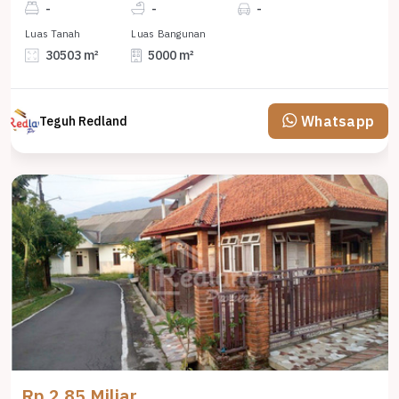
-
-
-
Luas Tanah
Luas Bangunan
30503 m²
5000 m²
Whatsapp
Teguh Redland
Rp 2,85 Miliar