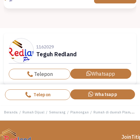
1162029
Teguh Redland
Whatsapp
Telepon
Whatsapp
Telepon
Beranda
/
Rumah Dijual
/
Semarang
/
Plamongan
/
Rumah di daerah Plamongan Indah , Semarang ( HL 8212 )
Join
Tit