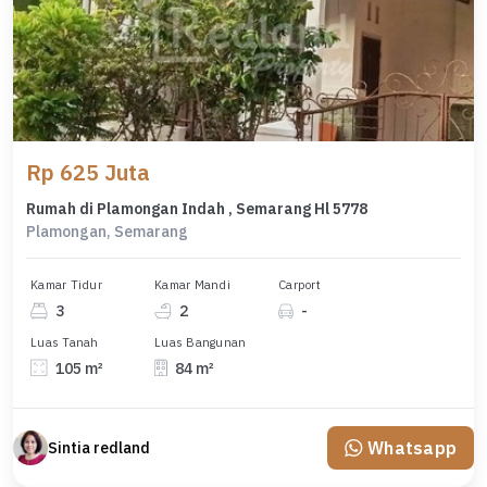
Rp 625 Juta
Rumah di Plamongan Indah , Semarang Hl 5778
Plamongan, Semarang
Kamar Tidur
Kamar Mandi
Carport
3
2
-
Luas Tanah
Luas Bangunan
105 m²
84 m²
Whatsapp
Sintia redland