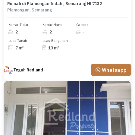
Rumah di Plamongan Indah , Semarang Hl 7132
Plamongan, Semarang
Kamar Tidur
Kamar Mandi
Carport
2
2
-
Luas Tanah
Luas Bangunan
7 m²
13 m²
Whatsapp
Teguh Redland