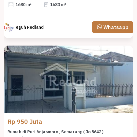
1680 m²
1680 m²
Whatsapp
Teguh Redland
Rp 950 Juta
Rumah di Puri Anjasmoro , Semarang ( Jo 8642 )