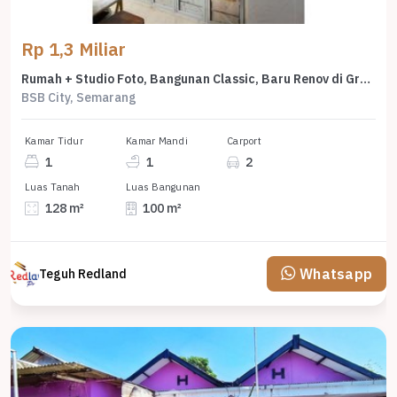
Rp 1,3 Miliar
Rumah + Studio Foto, Bangunan Classic, Baru Renov di Graha Taman Pelangi, Bsb, Me 7666
BSB City, Semarang
Kamar Tidur
Kamar Mandi
Carport
1
1
2
Luas Tanah
Luas Bangunan
128 m²
100 m²
Whatsapp
Teguh Redland