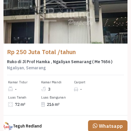
Rp 250 Juta Total /tahun
Ruko di Jl Prof Hamka , Ngaliyan Semarang ( Me 7656 )
Ngaliyan, Semarang
Kamar Tidur
Kamar Mandi
Carport
-
3
-
Luas Tanah
Luas Bangunan
72 m²
216 m²
Whatsapp
Teguh Redland