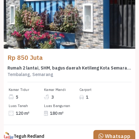
Rp 850 Juta
Rumah 2 lantai, SHM, bagus daerah Ketileng Kota Semarang, Lk 4882
Tembalang, Semarang
Kamar Tidur
Kamar Mandi
Carport
5
3
1
Luas Tanah
Luas Bangunan
120 m²
180 m²
Whatsapp
Teguh Redland