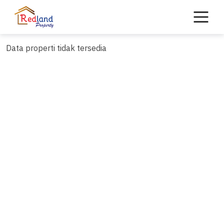
Skip
to
content
Data properti tidak tersedia