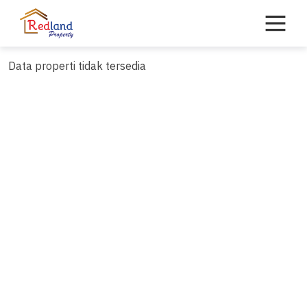
Skip
to
content
Data properti tidak tersedia