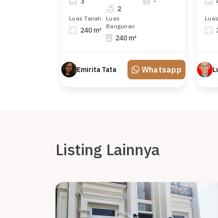
3
-
2
Luas Tanah
Luas
Luas
Bangunan
240 m²
240 m²
Whatsapp
Emirita Tata
Listing Lainnya