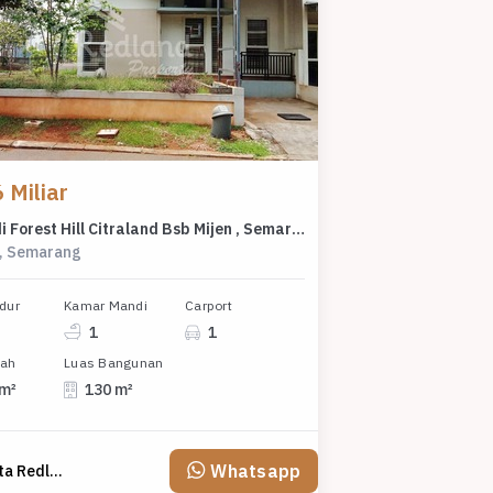
 Miliar
Rumah di Forest Hill Citraland Bsb Mijen , Semarang Si 5832
y, Semarang
dur
Kamar Mandi
Carport
1
1
nah
Luas Bangunan
 m²
130 m²
Whatsapp
Emirita Redland