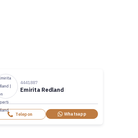
4441887
Emirita Redland
Whatsapp
Telepon