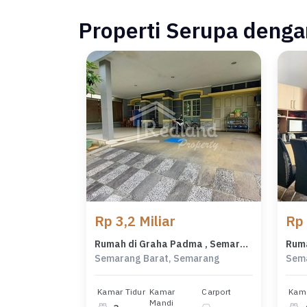
Properti Serupa dengan
Rp 3,2 Miliar
Rp 
Rumah di Graha Padma , Semarang Me 4623
Semarang Barat, Semarang
Sema
Kamar Tidur
Kamar
Carport
Kama
Mandi