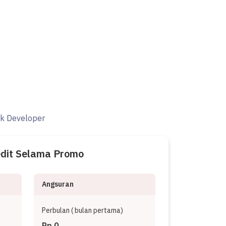
ak Developer
edit Selama Promo
Angsuran
Perbulan (
bulan pertama)
Rp 0