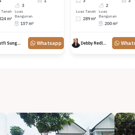
4
1
3
3
3
2
 Tanah
Luas
Luas Tanah
Luas
Bangunan
Bangunan
324 m²
289 m²
157 m²
200 m²
Whatsapp
What
Lutfi Sungkar
Debby Redland