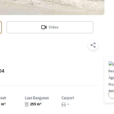
Video
04
anah
Luas Bangunan
Carport
 m²
255 m²
-