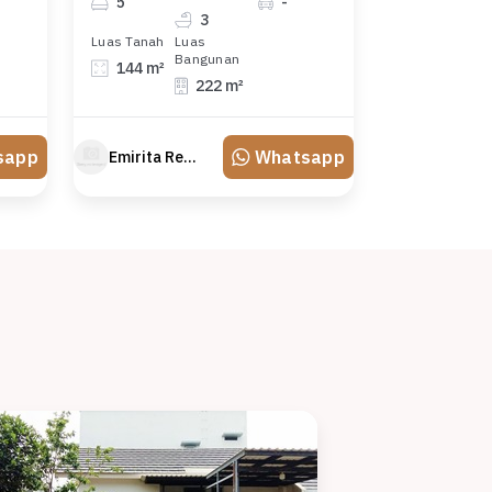
5
-
3
Luas Tanah
Luas
Bangunan
144 m²
222 m²
sapp
Whatsapp
Emirita Redland