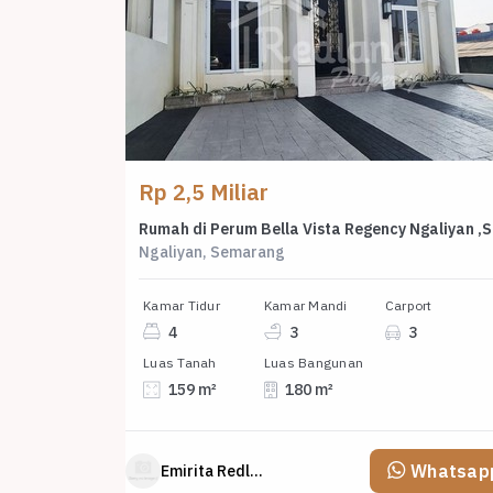
Rp 2,5 Miliar
Rumah
Ngaliyan, Semarang
Kamar Tidur
Kamar Mandi
Carport
4
3
3
Luas Tanah
Luas Bangunan
159 m²
180 m²
Whatsap
Emirita Redland