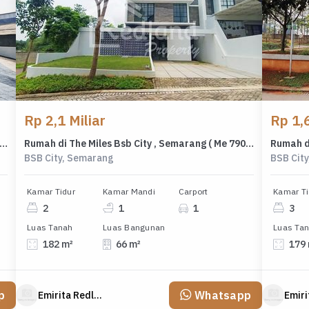
Rp 2,1 Miliar
Rp 1,6
 di Perum Bella Vista Regency Ngaliyan ,Semarang Vn 6686
Rumah di The Miles Bsb City , Semarang ( Me 7905 )
BSB City, Semarang
BSB Cit
Kamar Tidur
Kamar Mandi
Carport
Kamar Ti
2
1
1
3
Luas Tanah
Luas Bangunan
Luas Ta
182 m²
66 m²
179
p
Whatsapp
Emirita Redland