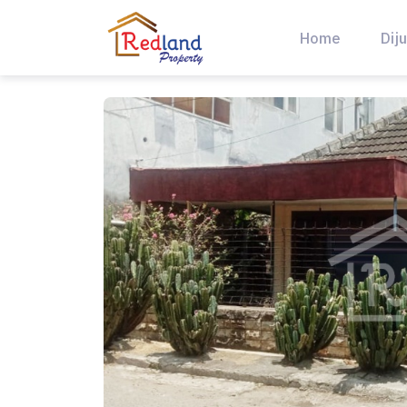
Skip
to
Home
Diju
content