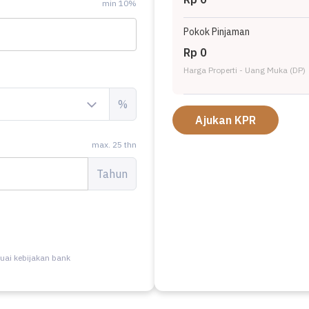
min 10%
Pokok Pinjaman
Rp 0
Harga Properti - Uang Muka (DP)
%
Ajukan KPR
max. 25 thn
Tahun
uai kebijakan bank