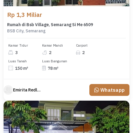
Rp 1,3 Miliar
Rumah di Bsb Village, Semarang Si Me 6509
BSB City, Semarang
Kamar Tidur
Kamar Mandi
Carport
3
2
2
Luas Tanah
Luas Bangunan
150 m²
78 m²
Whatsapp
Emirita Redland