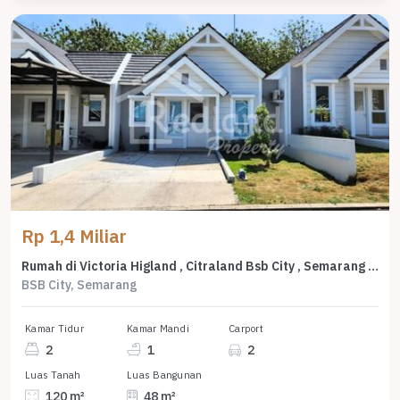
Rp 1,4 Miliar
Rumah di Victoria Higland , Citraland Bsb City , Semarang ( Vn 8626 )
BSB City, Semarang
Kamar Tidur
Kamar Mandi
Carport
2
1
2
Luas Tanah
Luas Bangunan
120 m²
48 m²