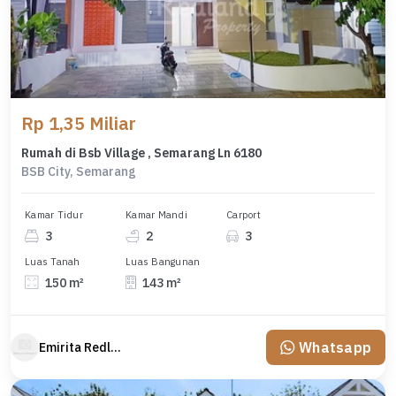
Rp 1,35 Miliar
Rumah di Bsb Village , Semarang Ln 6180
BSB City, Semarang
Kamar Tidur
Kamar Mandi
Carport
3
2
3
Luas Tanah
Luas Bangunan
150 m²
143 m²
Whatsapp
Emirita Redland