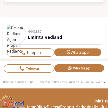
4441887
Emirita Redland
Whatsapp
Telepon
Whatsapp
Telepon
Beranda
/
Rumah Dijual
/
Semarang
/
Bsb City
/
Rumah di Aurora Boulevard ,Bsb City Semarang ( Ls 8544)
Join
Tit
Home
Dijual
Disewa
Properti
Marketing
Us
Jua