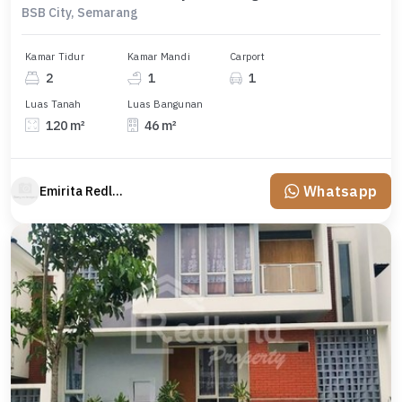
BSB City, Semarang
Kamar Tidur
Kamar Mandi
Carport
2
1
1
Luas Tanah
Luas Bangunan
120 m²
46 m²
Whatsapp
Emirita Redland