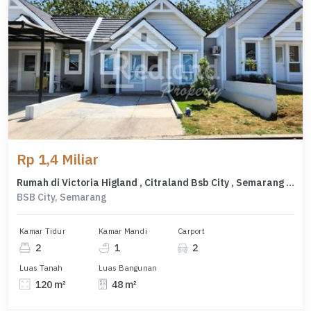
Rp 1,4 Miliar
Rumah di Victoria Higland , Citraland Bsb City , Semarang ( Vn 8626 )
BSB City, Semarang
Kamar Tidur
Kamar Mandi
Carport
2
1
2
Luas Tanah
Luas Bangunan
120 m²
48 m²