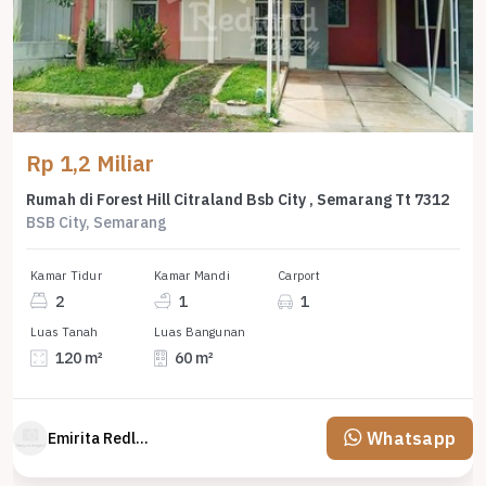
Rp 1,2 Miliar
Rumah di Forest Hill Citraland Bsb City , Semarang Tt 7312
BSB City, Semarang
Kamar Tidur
Kamar Mandi
Carport
2
1
1
Luas Tanah
Luas Bangunan
120 m²
60 m²
Whatsapp
Emirita Redland