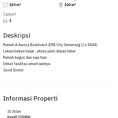
150 m²
100 m²
Carport
1
Deskripsi
Rumah di Aurora Boulevard ,BSB City Semarang ( Ls 8544)
Lokasi bebas banjir , akses jalan depan lebar
Rumah bagus dan siap huni
Dekat fasilitas umum lainnya
Good Invest
Informasi Properti
ID Iklan
hos41225906