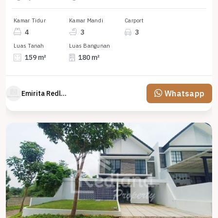
Kamar Tidur
Kamar Mandi
Carport
4
3
3
Luas Tanah
Luas Bangunan
159 m²
180 m²
Whatsapp
Emirita Redland