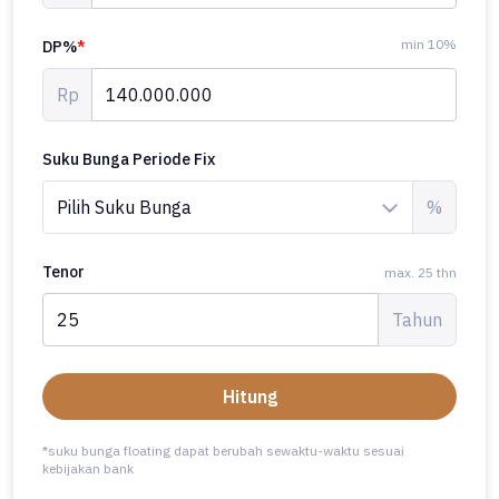
min 10%
DP%
*
Rp
Suku Bunga Periode Fix
%
Tenor
max. 25 thn
Tahun
Hitung
*suku bunga floating dapat berubah sewaktu-waktu sesuai
kebijakan bank