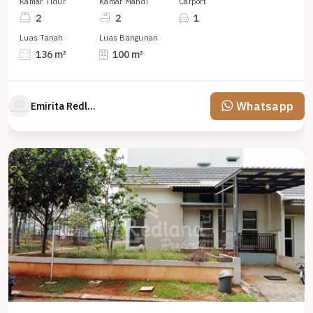
Kamar Tidur
Kamar Mandi
Carport
2
2
1
Luas Tanah
Luas Bangunan
136 m²
100 m²
Whatsapp
Emirita Redland