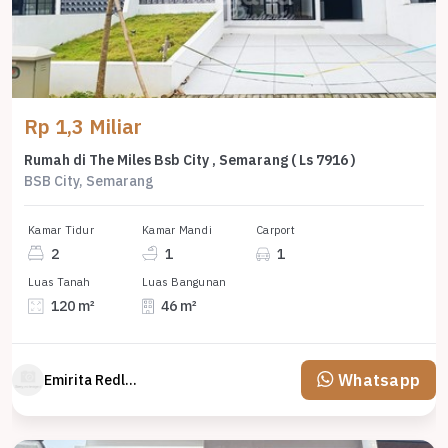
Rp 1,3 Miliar
Rumah di The Miles Bsb City , Semarang ( Ls 7916 )
BSB City, Semarang
Kamar Tidur
Kamar Mandi
Carport
2
1
1
Luas Tanah
Luas Bangunan
120 m²
46 m²
Whatsapp
Emirita Redland