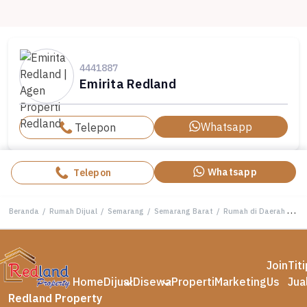
4441887
Emirita Redland
Whatsapp
Telepon
Whatsapp
Telepon
Beranda
/
Rumah Dijual
/
Semarang
/
Semarang Barat
/
Rumah di Daerah Semarang Barat Vn 7331
Join
Tit
Home
Dijual
Disewa
Properti
Marketing
Us
Jua
Redland Property