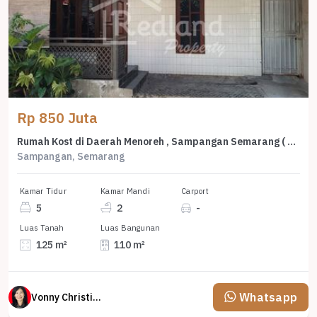
Rp 850 Juta
Rumah Kost di Daerah Menoreh , Sampangan Semarang ( Vn 8738)
Sampangan, Semarang
Kamar Tidur
Kamar Mandi
Carport
5
2
-
Luas Tanah
Luas Bangunan
125 m²
110 m²
Whatsapp
Vonny Christina