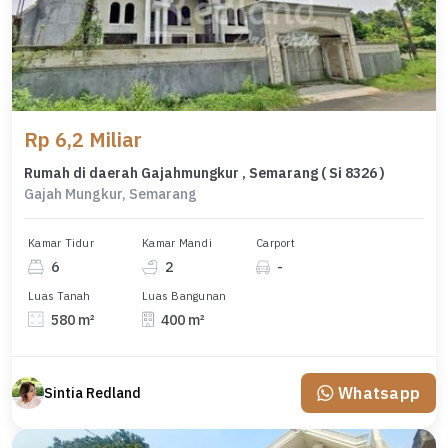
Rp 6,2 Miliar
Rumah di daerah Gajahmungkur , Semarang ( Si 8326 )
Gajah Mungkur, Semarang
Kamar Tidur
Kamar Mandi
Carport
6
2
-
Luas Tanah
Luas Bangunan
580 m²
400 m²
Whatsapp
Sintia Redland