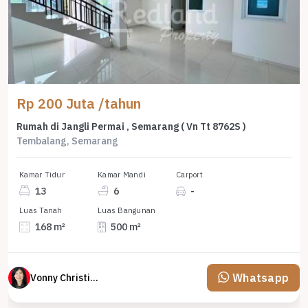
Rp 200 Juta /tahun
Rumah di Jangli Permai , Semarang ( Vn Tt 8762S )
Tembalang, Semarang
Kamar Tidur
Kamar Mandi
Carport
13
6
-
Luas Tanah
Luas Bangunan
168 m²
500 m²
Whatsapp
Vonny Christina