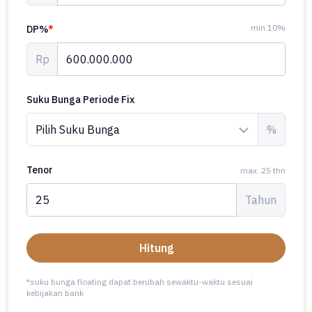
min 10%
DP%
*
Rp
Suku Bunga Periode Fix
%
Tenor
max. 25 thn
Tahun
Hitung
*suku bunga floating dapat berubah sewaktu-waktu sesuai
kebijakan bank