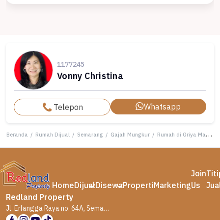
1177245
Vonny Christina
Whatsapp
Telepon
Beranda
/
Rumah Dijual
/
Semarang
/
Gajah Mungkur
/
Rumah di Griya Mas Papandayan , Semarang ( Vn 8627 )
Join
Tit
Home
Dijual
Disewa
Properti
Marketing
Us
Jua
Redland Property
Jl. Erlangga Raya no. 64A, Semarang