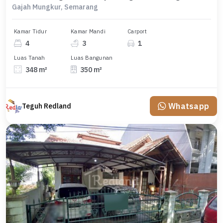
Gajah Mungkur, Semarang
Kamar Tidur
Kamar Mandi
Carport
4
3
1
Luas Tanah
Luas Bangunan
348 m²
350 m²
Whatsapp
Teguh Redland