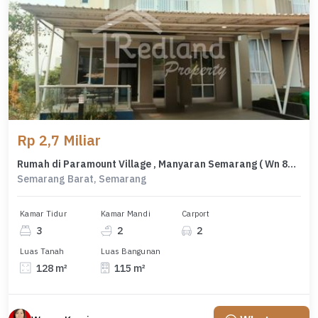
Rp 2,7 Miliar
Rumah di Paramount Village , Manyaran Semarang ( Wn 8689 )
Semarang Barat, Semarang
Kamar Tidur
Kamar Mandi
Carport
3
2
2
Luas Tanah
Luas Bangunan
128 m²
115 m²