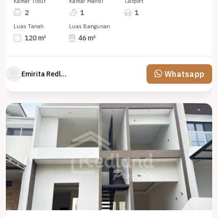
Kamar Tidur
Kamar Mandi
Carport
2
1
1
Luas Tanah
Luas Bangunan
120 m²
46 m²
Whatsapp
Emirita Redland