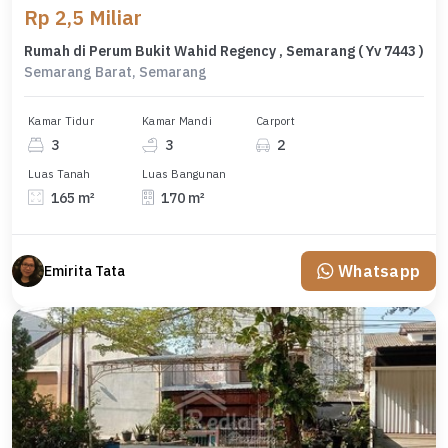
Rp 2,5 Miliar
Rumah di Perum Bukit Wahid Regency , Semarang ( Yv 7443 )
Semarang Barat, Semarang
Kamar Tidur
Kamar Mandi
Carport
3
3
2
Luas Tanah
Luas Bangunan
165 m²
170 m²
Whatsapp
Emirita Tata