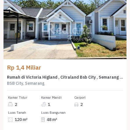
Rp 1,4 Miliar
Rumah di Victoria Higland , Citraland Bsb City , Semarang ( Vn 8626 )
BSB City, Semarang
Kamar Tidur
Kamar Mandi
Carport
2
1
2
Luas Tanah
Luas Bangunan
120 m²
48 m²