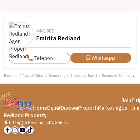
4441887
Emirita Redland
Whatsapp
Telepon
Beranda
/
Rumah Dijual
/
Semarang
/
Semarang Barat
/
Rumah di Ariloka , Semarang Ln 7026
Join
Tit
Home
Dijual
Disewa
Properti
Marketing
Us
Jua
Redland Property
Jl. Erlangga Raya no. 64A, Semarang