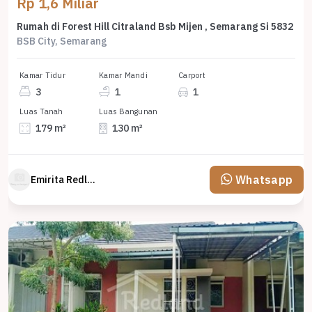
Rp 1,6 Miliar
Rumah di Forest Hill Citraland Bsb Mijen , Semarang Si 5832
BSB City, Semarang
Kamar Tidur
Kamar Mandi
Carport
3
1
1
Luas Tanah
Luas Bangunan
179 m²
130 m²
Whatsapp
Emirita Redland