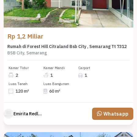
Rp 1,2 Miliar
Rumah di Forest Hill Citraland Bsb City , Semarang Tt 7312
BSB City, Semarang
Kamar Tidur
Kamar Mandi
Carport
2
1
1
Luas Tanah
Luas Bangunan
120 m²
60 m²
Whatsapp
Emirita Redland