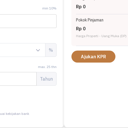
Rp 0
min 10%
Pokok Pinjaman
Rp 0
Harga Properti - Uang Muka (DP)
%
Ajukan KPR
max. 25 thn
Tahun
uai kebijakan bank