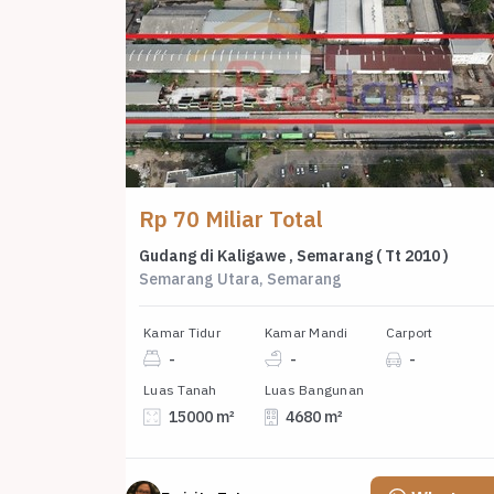
Rp 70 Miliar Total
Gudang di Kaligawe , Semarang ( Tt 2010 )
Semarang Utara, Semarang
Kamar Tidur
Kamar Mandi
Carport
-
-
-
Luas Tanah
Luas Bangunan
15000 m²
4680 m²