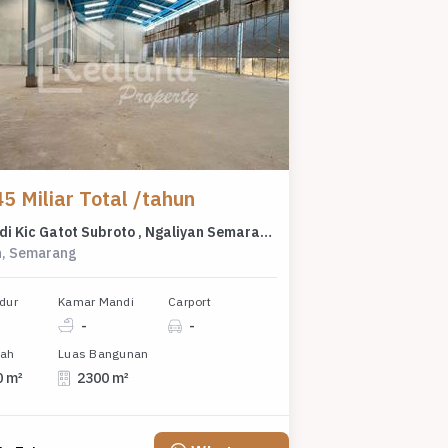
5 Miliar Total /tahun
Gudang di Kic Gatot Subroto , Ngaliyan Semarang ( Vn Tt 8845 )
n, Semarang
dur
Kamar Mandi
Carport
-
-
nah
Luas Bangunan
0 m²
2300 m²