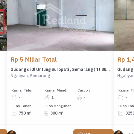
Rp 5 Miliar Total
Rp 1,4
Gudang di Jl Untung Suropati , Semarang ( Tt 8867 )
Ngaliyan, Semarang
Ngaliya
Kamar Tidur
Kamar Mandi
Carport
Kamar Ti
-
1
-
-
Luas Tanah
Luas Bangunan
Luas Ta
750 m²
300 m²
325