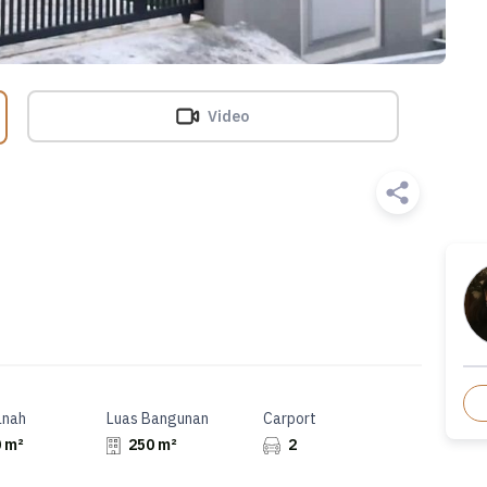
Video
anah
Luas Bangunan
Carport
 m²
250 m²
2