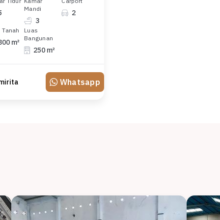
r Tidur
Kamar
Carport
Mandi
5
2
3
 Tanah
Luas
Bangunan
300 m²
250 m²
Whatsapp
mirita