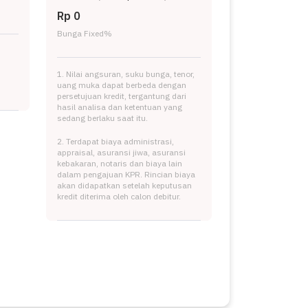
Rp 0
Bunga Fixed
%
1. Nilai angsuran, suku bunga, tenor,
uang muka dapat berbeda dengan
persetujuan kredit, tergantung dari
hasil analisa dan ketentuan yang
sedang berlaku saat itu.
2. Terdapat biaya administrasi,
appraisal, asuransi jiwa, asuransi
kebakaran, notaris dan biaya lain
dalam pengajuan KPR. Rincian biaya
akan didapatkan setelah keputusan
kredit diterima oleh calon debitur.