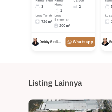
Kamar Tidur
Kamar
Carport
Kama
Mandi
3
2
1
Luas Tanah
Luas
Luas
Bangunan
726 m²
200 m²
Whatsapp
Debby Redland
E
Listing Lainnya