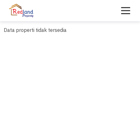
Skip
to
content
Data properti tidak tersedia