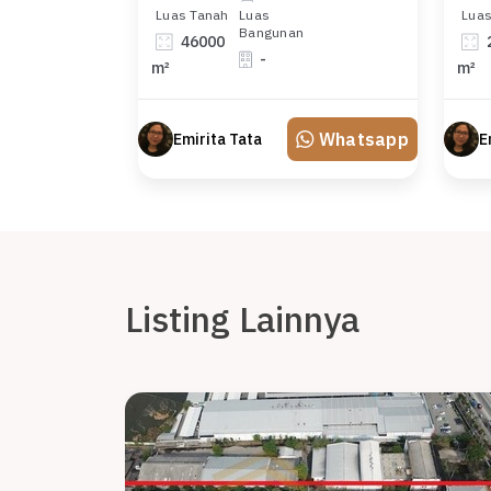
Luas Tanah
Luas
Luas
Bangunan
46000
-
m²
m²
Whatsapp
Emirita Tata
E
Listing Lainnya