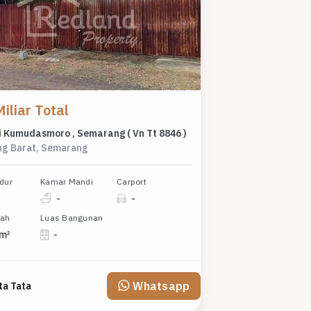
iliar Total
i Kumudasmoro , Semarang ( Vn Tt 8846 )
g Barat, Semarang
dur
Kamar Mandi
Carport
-
-
nah
Luas Bangunan
 m²
-
Whatsapp
ta Tata