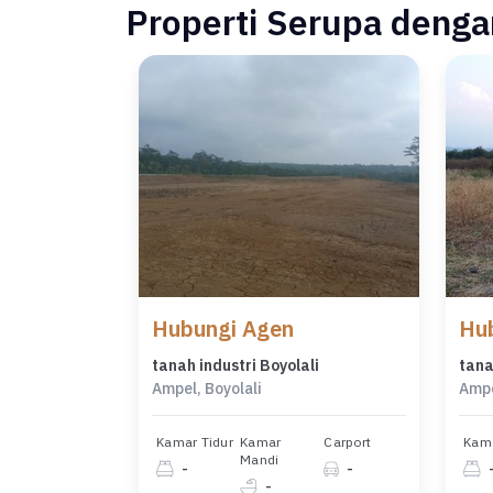
Properti Serupa dengan
Hubungi Agen
Hu
tanah industri Boyolali
tana
Ampel, Boyolali
Ampe
Kamar Tidur
Kamar
Carport
Kama
Mandi
-
-
-