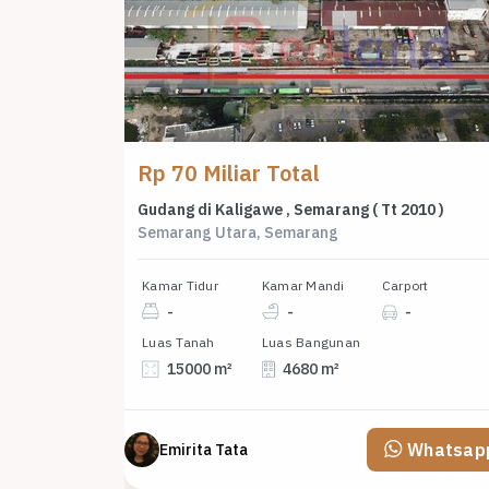
Rp 70 Miliar Total
Gudang di Kaligawe , Semarang ( Tt 2010 )
Semarang Utara, Semarang
Kamar Tidur
Kamar Mandi
Carport
-
-
-
Luas Tanah
Luas Bangunan
15000 m²
4680 m²
Whatsap
Emirita Tata