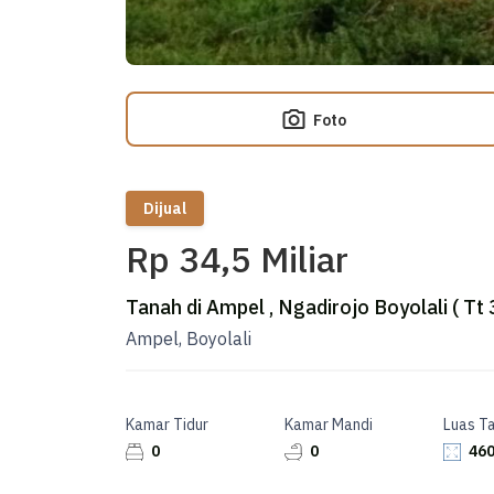
Foto
Dijual
Rp 34,5 Miliar
Tanah di Ampel , Ngadirojo Boyolali ( Tt
Ampel, Boyolali
Kamar Tidur
Kamar Mandi
Luas T
0
0
460