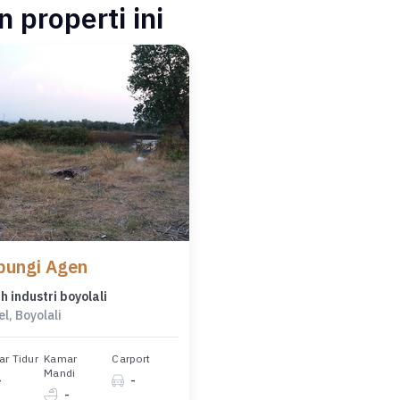
 properti ini
bungi Agen
h industri boyolali
l, Boyolali
r Tidur
Kamar
Carport
Mandi
-
-
-