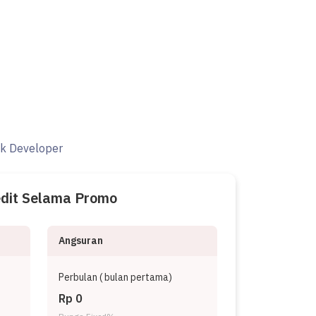
ak Developer
edit Selama Promo
Angsuran
Perbulan (
bulan pertama)
Rp 0