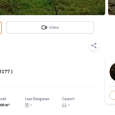
Video
 3177 )
anah
Luas Bangunan
Carport
00 m²
-
-