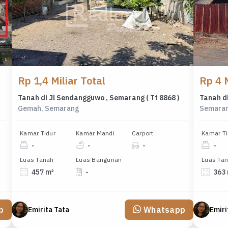
Rp 1,4 Miliar Total
Rp 4 M
Tanah di Jl Sendangguwo , Semarang ( Tt 8868 )
Tanah d
Gemah, Semarang
Semaran
Kamar Tidur
Kamar Mandi
Carport
Kamar Ti
-
-
-
-
Luas Tanah
Luas Bangunan
Luas Ta
457 m²
-
363
p
Whatsapp
Emirita Tata
Emiri