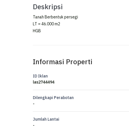
Deskripsi
Tanah Berbentuk persegi
LT = 46.000 m2
HGB
Informasi Properti
ID Iklan
las2744494
Dilengkapi Perabotan
-
Jumlah Lantai
-