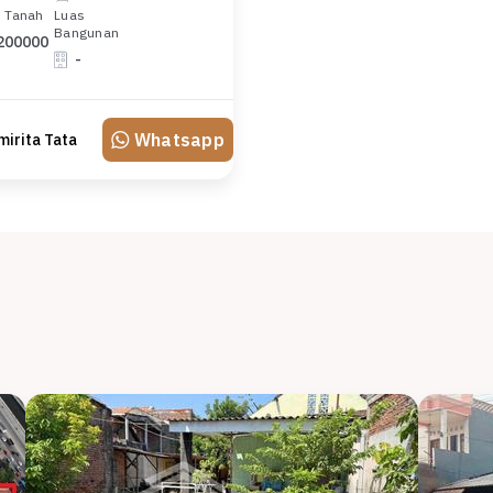
 Tanah
Luas
Bangunan
200000
-
Whatsapp
mirita Tata