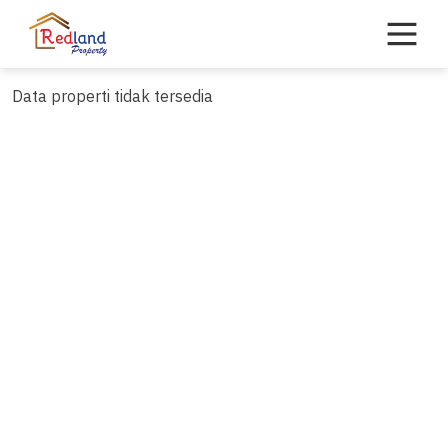
Skip
to
content
Data properti tidak tersedia