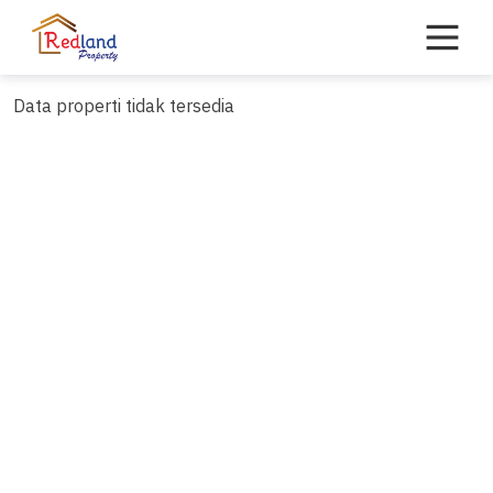
Skip
to
content
Data properti tidak tersedia