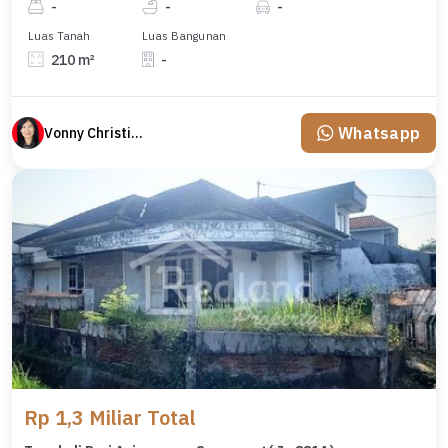
-
-
-
Luas Tanah
Luas Bangunan
210 m²
-
Whatsapp
Vonny Christina
Rp 1,3 Miliar Total