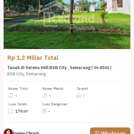
Rp 1,2 Miliar Total
Tanah di Serena Hiill BSB City , Semarang ( Vn 8361 )
BSB City, Semarang
Kamar Tidur
Kamar Mandi
Carport
-
-
-
Luas Tanah
Luas Bangunan
179 m²
-
Whatsapp
Vonny Christina