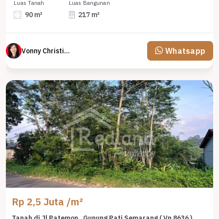
Luas Tanah
Luas Bangunan
90 m²
217 m²
Whatsapp
Vonny Christina
Rp 2,5 Juta /m²
Tanah di Jl Patemon , Gunung Pati Semarang ( Vn 8636 )