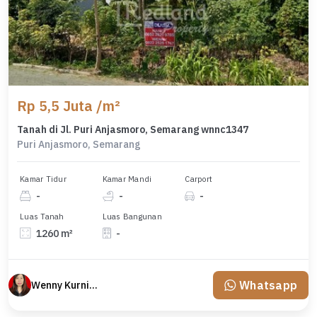
Rp 5,5 Juta /m²
Tanah di Jl. Puri Anjasmoro, Semarang wnnc1347
Puri Anjasmoro, Semarang
Kamar Tidur
Kamar Mandi
Carport
-
-
-
Luas Tanah
Luas Bangunan
1260 m²
-
Whatsapp
Wenny Kurniawati