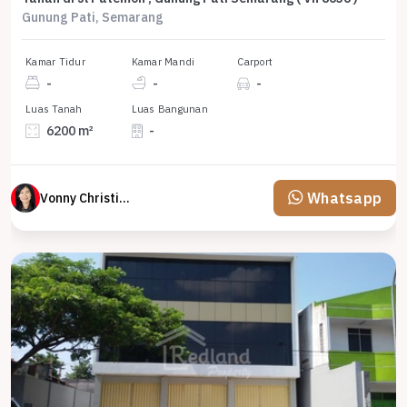
Gunung Pati, Semarang
Kamar Tidur
Kamar Mandi
Carport
-
-
-
Luas Tanah
Luas Bangunan
6200 m²
-
Whatsapp
Vonny Christina