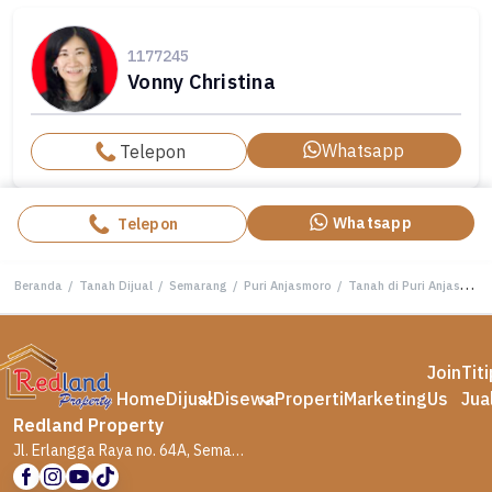
1177245
Vonny Christina
Whatsapp
Telepon
Whatsapp
Telepon
Beranda
/
Tanah Dijual
/
Semarang
/
Puri Anjasmoro
/
Tanah di Puri Anjasmoro , Semarang Vn 4145
Join
Tit
Home
Dijual
Disewa
Properti
Marketing
Us
Jua
Redland Property
Jl. Erlangga Raya no. 64A, Semarang