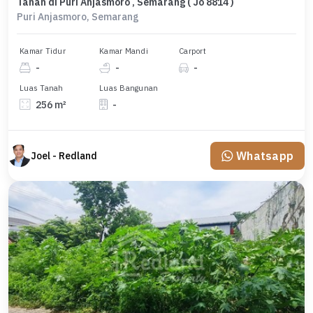
Tanah di Puri Anjasmoro , Semarang ( Jo 8814 )
Puri Anjasmoro, Semarang
Kamar Tidur
Kamar Mandi
Carport
-
-
-
Luas Tanah
Luas Bangunan
256 m²
-
Whatsapp
Joel - Redland