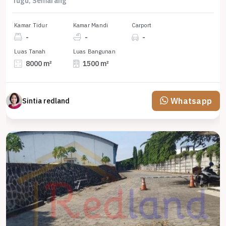
Tugu, Semarang
Kamar Tidur
Kamar Mandi
Carport
-
-
-
Luas Tanah
Luas Bangunan
8000 m²
1500 m²
Whatsapp
Sintia redland