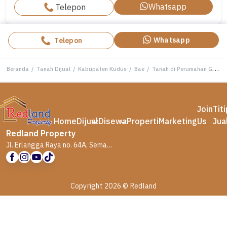
Whatsapp
Telepon
Whatsapp
Telepon
Beranda
/
Tanah Dijual
/
Kabupaten Kudus
/
Bae
/
Tanah di Perumahan Griya Kastara, Kudus Si Me 6089
Join
Tit
Home
Dijual
Disewa
Properti
Marketing
Us
Jua
Redland Property
Jl. Erlangga Raya no. 64A, Semarang
Copyright 2026 © Redland