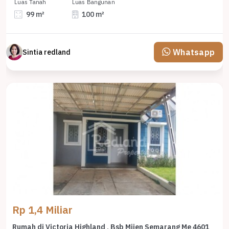
Luas Tanah
Luas Bangunan
99 m²
100 m²
Whatsapp
Sintia redland
Rp 1,4 Miliar
Rumah di Victoria Highland , Bsb Mijen Semarang Me 4601