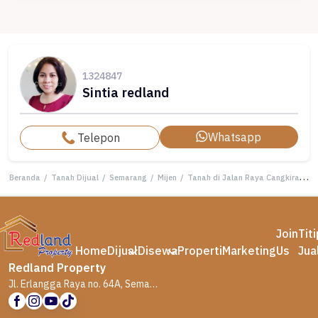
1324847
Sintia redland
Whatsapp
Telepon
Beranda
/
Tanah Dijual
/
Semarang
/
Mijen
/
Tanah di Jalan Raya Cangkiran Mijen , Semarang Me 5984
Join
Tit
Home
Dijual
Disewa
Properti
Marketing
Us
Jua
Redland Property
Jl. Erlangga Raya no. 64A, Semarang