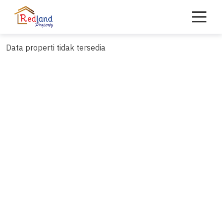
Skip
to
content
Data properti tidak tersedia