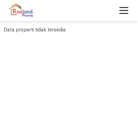
Skip
to
content
Data properti tidak tersedia