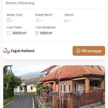
Bawen, Semarang
Kamar Tidur
Kamar Mandi
Carport
-
-
-
Luas Tanah
Luas Bangunan
30503 m²
5000 m²
Whatsapp
Teguh Redland