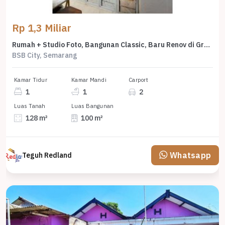
Rp 1,3 Miliar
Rumah + Studio Foto, Bangunan Classic, Baru Renov di Graha Taman Pelangi, Bsb, Me 7666
BSB City, Semarang
Kamar Tidur
Kamar Mandi
Carport
1
1
2
Luas Tanah
Luas Bangunan
128 m²
100 m²
Whatsapp
Teguh Redland