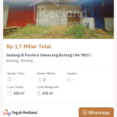
Rp 1,7 Miliar Total
Gudang di Pantura Semarang Batang ( Me 7833 )
Batang, Batang
Kamar Tidur
Kamar Mandi
Carport
-
2
-
Luas Tanah
Luas Bangunan
425 m²
425 m²
Whatsapp
Teguh Redland