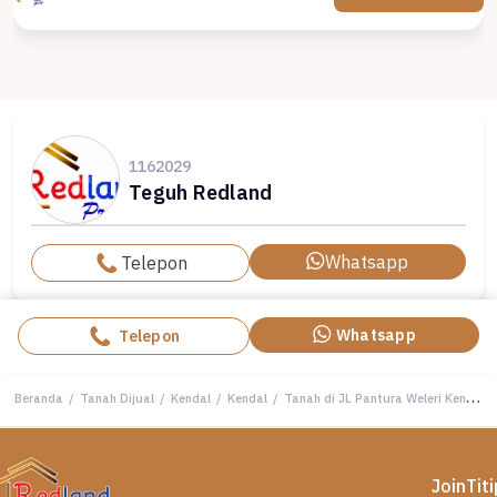
1162029
Teguh Redland
Whatsapp
Telepon
Whatsapp
Telepon
Beranda
/
Tanah Dijual
/
Kendal
/
Kendal
/
Tanah di JL Pantura Weleri Kendal ( Me 7954 )
Join
Tit