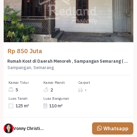
Rp 850 Juta
Rumah Kost di Daerah Menoreh , Sampangan Semarang ( Vn 8738)
Sampangan, Semarang
Kamar Tidur
Kamar Mandi
Carport
5
2
-
Luas Tanah
Luas Bangunan
125 m²
110 m²
Whatsapp
Vonny Christina