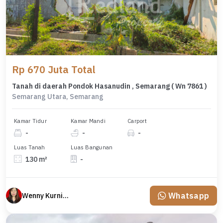
Rp 670 Juta Total
Tanah di daerah Pondok Hasanudin , Semarang ( Wn 7861 )
Semarang Utara, Semarang
Kamar Tidur
Kamar Mandi
Carport
-
-
-
Luas Tanah
Luas Bangunan
130 m²
-
Whatsapp
Wenny Kurniawati