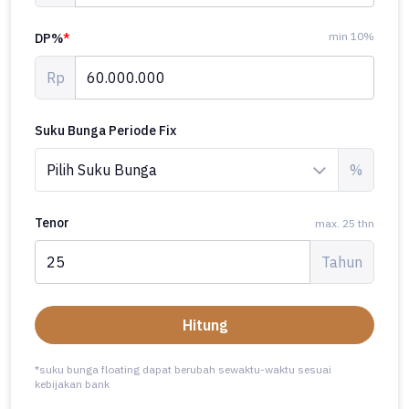
min 10%
DP%
*
Rp
Suku Bunga Periode Fix
%
Tenor
max. 25 thn
Tahun
Hitung
*suku bunga floating dapat berubah sewaktu-waktu sesuai
kebijakan bank