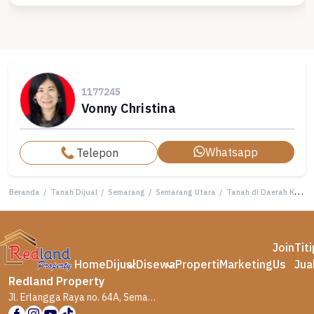
1177245
Vonny Christina
Whatsapp
Telepon
Beranda
/
Tanah Dijual
/
Semarang
/
Semarang Utara
/
Tanah di Daerah Kuningan , Semarang Utara ( Tt Vn Si 8353 )
Join
Tit
Home
Dijual
Disewa
Properti
Marketing
Us
Jua
Redland Property
Jl. Erlangga Raya no. 64A, Semarang