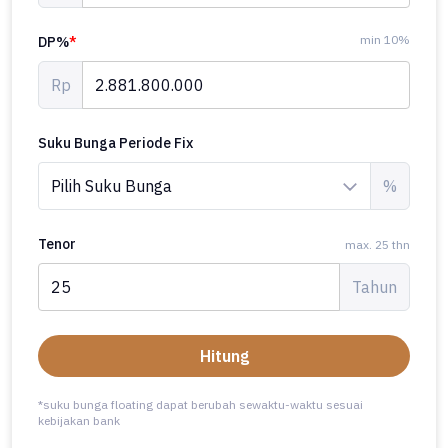
min 10%
DP%
*
Rp
Suku Bunga Periode Fix
%
Tenor
max. 25 thn
Tahun
Hitung
*suku bunga floating dapat berubah sewaktu-waktu sesuai
kebijakan bank