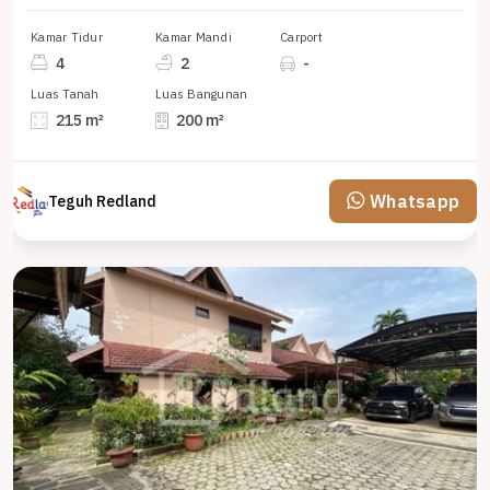
Kamar Tidur
Kamar Mandi
Carport
4
2
-
Luas Tanah
Luas Bangunan
215 m²
200 m²
Whatsapp
Teguh Redland