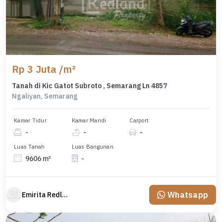
Rp 3 Juta /m²
Tanah di Kic Gatot Subroto , Semarang Ln 4857
Ngaliyan, Semarang
Kamar Tidur
Kamar Mandi
Carport
-
-
-
Luas Tanah
Luas Bangunan
9606 m²
-
Whatsapp
Emirita Redland