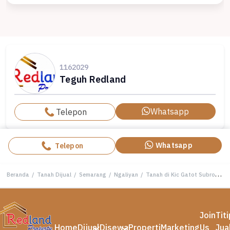
1162029
Teguh Redland
Whatsapp
Telepon
Whatsapp
Telepon
Beranda
/
Tanah Dijual
/
Semarang
/
Ngaliyan
/
Tanah di Kic Gatot Subroto , Semarang ( Jo 8517 )
Join
Tit
Home
Dijual
Disewa
Properti
Marketing
Us
Jua