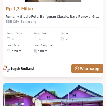
Rp 1,3 Miliar
Rumah + Studio Foto, Bangunan Classic, Baru Renov di Graha Taman Pelangi, Bsb, Me 7666
BSB City, Semarang
Kamar Tidur
Kamar Mandi
Carport
1
1
2
Luas Tanah
Luas Bangunan
128 m²
100 m²
Whatsapp
Teguh Redland