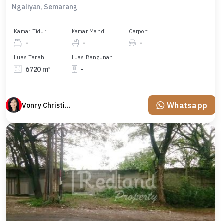
Ngaliyan, Semarang
Kamar Tidur
Kamar Mandi
Carport
-
-
-
Luas Tanah
Luas Bangunan
6720 m²
-
Whatsapp
Vonny Christina