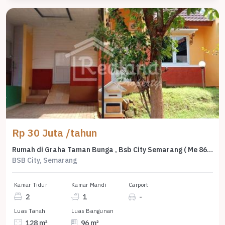
Rp 30 Juta /tahun
Rumah di Graha Taman Bunga , Bsb City Semarang ( Me 8603 )
BSB City, Semarang
Kamar Tidur
Kamar Mandi
Carport
2
1
-
Luas Tanah
Luas Bangunan
128 m²
96 m²