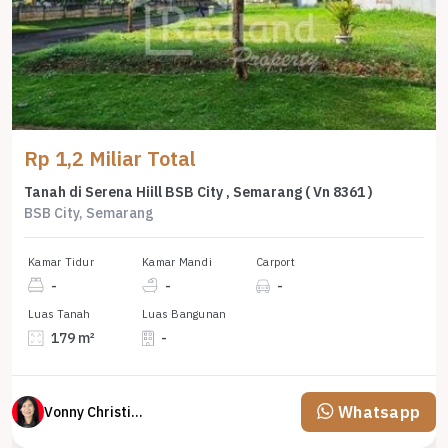
Rp 1,2 Miliar Total
Tanah di Serena Hiill BSB City , Semarang ( Vn 8361 )
BSB City, Semarang
Kamar Tidur
Kamar Mandi
Carport
-
-
-
Luas Tanah
Luas Bangunan
179 m²
-
Whatsapp
Vonny Christina