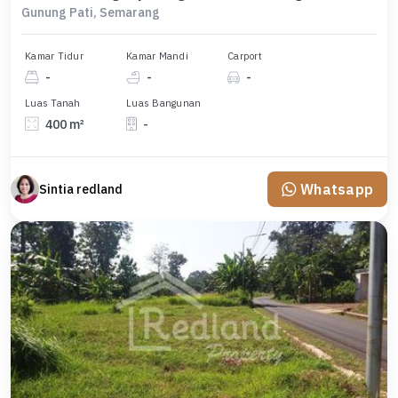
Gunung Pati, Semarang
Kamar Tidur
Kamar Mandi
Carport
-
-
-
Luas Tanah
Luas Bangunan
400 m²
-
Whatsapp
Sintia redland