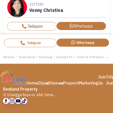
1177245
Vonny Christina
Whatsapp
Telepon
Whatsapp
Telepon
Beranda
/
Tanah Dijual
/
Semarang
/
Gunung Pati
/
Tanah di Jl Patemon , Gunung Pati Semarang ( Vn 8636 )
Join
Tit
Home
Dijual
Disewa
Properti
Marketing
Us
Jua
Redland Property
Jl. Erlangga Raya no. 64A, Semarang