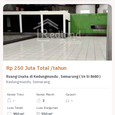
Rp 250 Juta Total /tahun
Ruang Usaha di Kedungmundu , Semarang ( Vn Si 8680 )
Kedungmundu, Semarang
Kamar Tidur
Kamar Mandi
Carport
-
3
-
Luas Tanah
Luas Bangunan
950 m²
550 m²