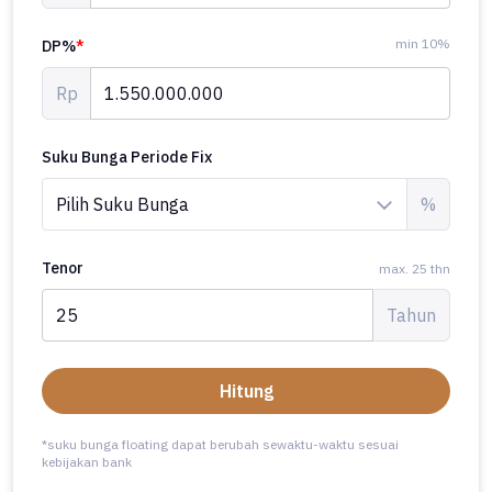
min 10%
DP%
*
Rp
Suku Bunga Periode Fix
%
Tenor
max. 25 thn
Tahun
Hitung
*suku bunga floating dapat berubah sewaktu-waktu sesuai
kebijakan bank