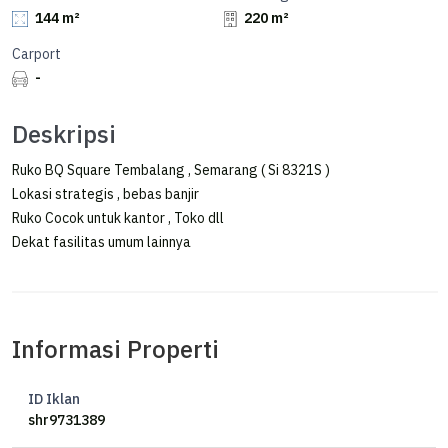
144 m²
220 m²
Carport
-
Deskripsi
Ruko BQ Square Tembalang , Semarang ( Si 8321S )
Lokasi strategis , bebas banjir
Ruko Cocok untuk kantor , Toko dll
Dekat fasilitas umum lainnya
Informasi Properti
ID Iklan
shr9731389