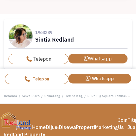
1963289
Sintia Redland
Whatsapp
Telepon
Whatsapp
Telepon
Beranda
/
Sewa Ruko
/
Semarang
/
Tembalang
/
Ruko BQ Square Tembalang , Semarang ( Si 8321S )
Join
Tit
Home
Dijual
Disewa
Properti
Marketing
Us
Jua
Redland Property