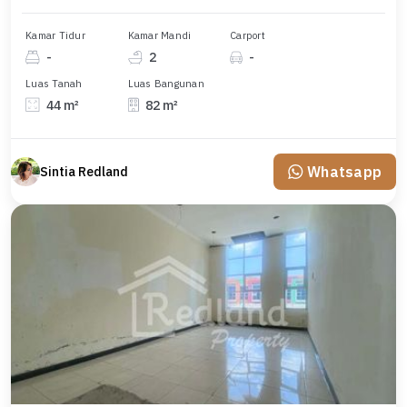
Kamar Tidur
Kamar Mandi
Carport
-
2
-
Luas Tanah
Luas Bangunan
44 m²
82 m²
Whatsapp
Sintia Redland