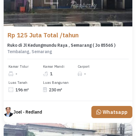
Rp 125 Juta Total /tahun
Ruko di Jl Kedungmundu Raya , Semarang ( Jo 8556S )
Tembalang, Semarang
Kamar Tidur
Kamar Mandi
Carport
-
1
-
Luas Tanah
Luas Bangunan
196 m²
230 m²
Whatsapp
Joel - Redland