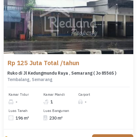
Rp 125 Juta Total /tahun
Ruko di Jl Kedungmundu Raya , Semarang ( Jo 8556S )
Tembalang, Semarang
Kamar Tidur
Kamar Mandi
Carport
-
1
-
Luas Tanah
Luas Bangunan
196 m²
230 m²