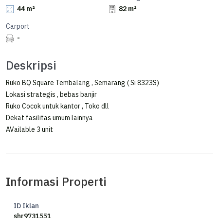
44 m²
82 m²
Carport
-
Deskripsi
Ruko BQ Square Tembalang , Semarang ( Si 8323S)
Lokasi strategis , bebas banjir
Ruko Cocok untuk kantor , Toko dll
Dekat fasilitas umum lainnya
AVailable 3 unit
Informasi Properti
ID Iklan
shr9731551