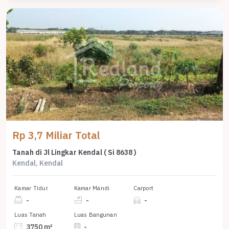
Rp 3,7 Miliar Total
Tanah di Jl Lingkar Kendal ( Si 8638 )
Kendal, Kendal
Kamar Tidur
Kamar Mandi
Carport
-
-
-
Luas Tanah
Luas Bangunan
3750 m²
-