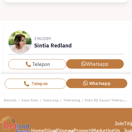
1963289
Sintia Redland
Whatsapp
Telepon
Whatsapp
Telepon
Beranda
/
Sewa Ruko
/
Semarang
/
Tembalang
/
Ruko BQ Square Tembalang , Semarang ( Si 8323S)
Join
Tit
Home
Dijual
Disewa
Properti
Marketing
Us
Jua