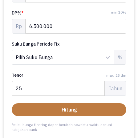
min 10%
DP%
*
Rp
Suku Bunga Periode Fix
%
Tenor
max. 25 thn
Tahun
Hitung
*suku bunga floating dapat berubah sewaktu-waktu sesuai
kebijakan bank