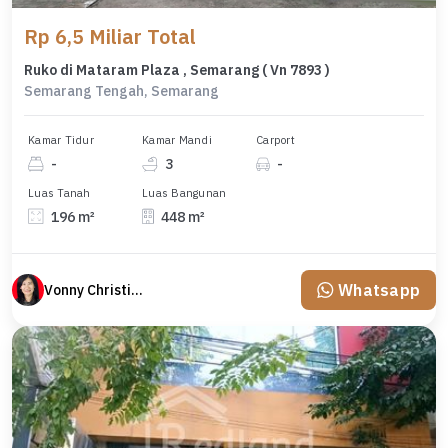
Rp 6,5 Miliar Total
Ruko di Mataram Plaza , Semarang ( Vn 7893 )
Semarang Tengah, Semarang
Kamar Tidur
Kamar Mandi
Carport
-
3
-
Luas Tanah
Luas Bangunan
196 m²
448 m²
Whatsapp
Vonny Christina