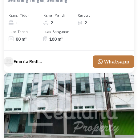
Semarang Tengah, Semarang
Kamar Tidur
Kamar Mandi
Carport
-
2
2
Luas Tanah
Luas Bangunan
80 m²
160 m²
Whatsapp
Emirita Redland