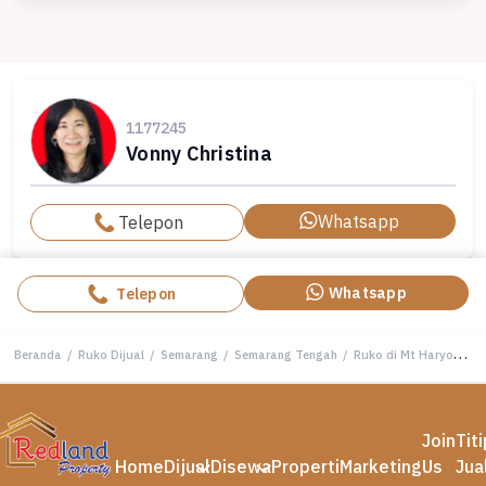
1177245
Vonny Christina
Whatsapp
Telepon
Whatsapp
Telepon
Beranda
/
Ruko Dijual
/
Semarang
/
Semarang Tengah
/
Ruko di Mt Haryono , Semarang ( Vn 8050 )
Join
Tit
Home
Dijual
Disewa
Properti
Marketing
Us
Jua