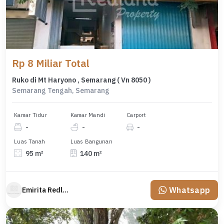
Rp 8 Miliar Total
Ruko di Mt Haryono , Semarang ( Vn 8050 )
Semarang Tengah, Semarang
Kamar Tidur
Kamar Mandi
Carport
-
-
-
Luas Tanah
Luas Bangunan
95 m²
140 m²
Whatsapp
Emirita Redland