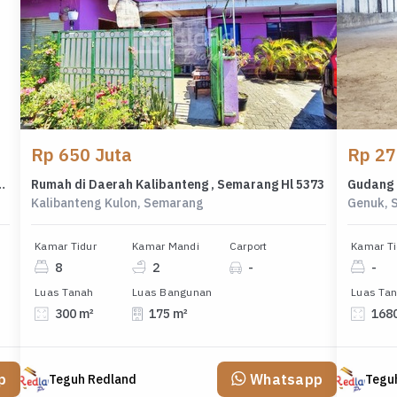
Rp 650 Juta
Rp 27
 Renov di Graha Taman Pelangi, Bsb, Me 7666
Rumah di Daerah Kalibanteng , Semarang Hl 5373
Gudang 
Kalibanteng Kulon, Semarang
Genuk, 
Kamar Tidur
Kamar Mandi
Carport
Kamar Ti
8
2
-
-
Luas Tanah
Luas Bangunan
Luas Ta
300 m²
175 m²
168
p
Whatsapp
Teguh Redland
Tegu