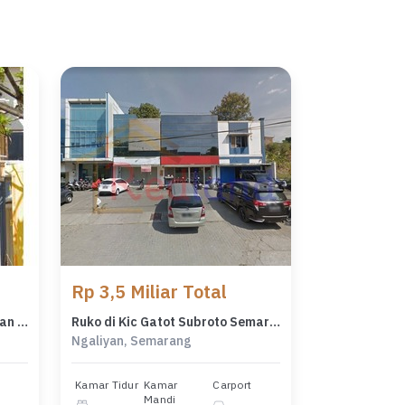
Rp 3,5 Miliar Total
Ruko Ngaliyan Square , Ngaliyan Semarang ( Wn 8446 )
Ruko di Kic Gatot Subroto Semarang ( Vn 1784 )
Ngaliyan, Semarang
Kamar Tidur
Kamar
Carport
Mandi