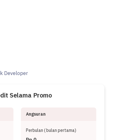
ak Developer
edit Selama Promo
Angsuran
Perbulan (
bulan pertama)
Rp 0