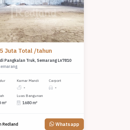
5 Juta Total /tahun
di Pangkalan Truk, Semarang Ln7810
Semarang
dur
Kamar Mandi
Carport
-
-
nah
Luas Bangunan
0 m²
1680 m²
Whatsapp
h Redland