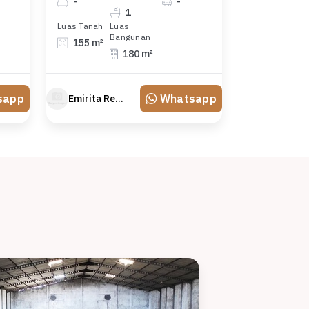
-
-
1
Luas Tanah
Luas
Bangunan
155 m²
180 m²
sapp
Whatsapp
Emirita Redland