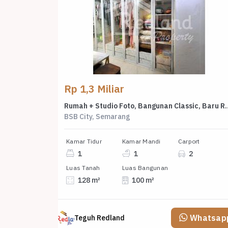
Rp 1,3 Miliar
Rumah + Studio Foto, Bangunan Classic, Baru
BSB City, Semarang
Kamar Tidur
Kamar Mandi
Carport
1
1
2
Luas Tanah
Luas Bangunan
128 m²
100 m²
Whatsap
Teguh Redland