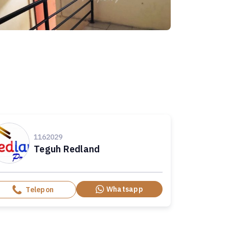
1162029
Teguh Redland
Whatsapp
Telepon