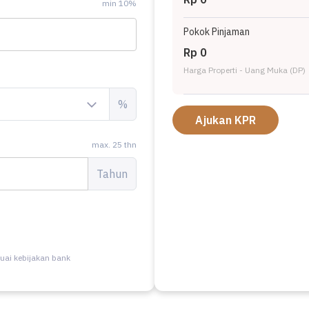
min 10%
Pokok Pinjaman
Rp 0
Harga Properti - Uang Muka (DP)
%
Ajukan KPR
max. 25 thn
Tahun
uai kebijakan bank