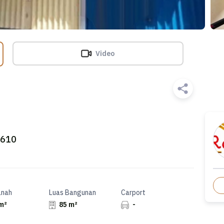
Video
5610
anah
Luas Bangunan
Carport
m²
85 m²
-