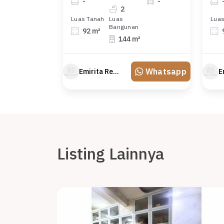
-
-
2
Luas Tanah
Luas
Luas
Bangunan
92 m²
144 m²
Whatsapp
Emirita Redland
Listing Lainnya