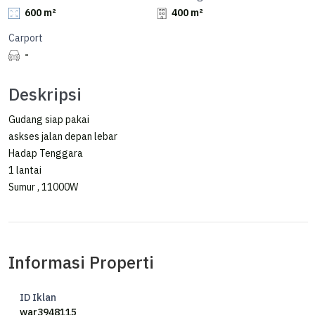
600 m²
400 m²
Carport
-
Deskripsi
Gudang siap pakai
askses jalan depan lebar
Hadap Tenggara
1 lantai
Sumur , 11000W
Informasi Properti
ID Iklan
war3948115