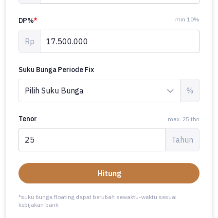
min 10%
DP%
*
Rp
Suku Bunga Periode Fix
%
Tenor
max. 25 thn
Tahun
Hitung
*suku bunga floating dapat berubah sewaktu-waktu sesuai
kebijakan bank