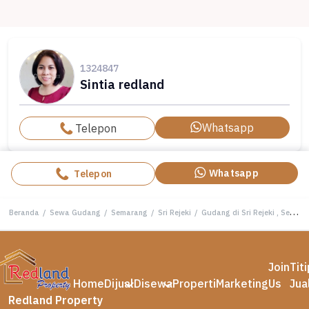
1324847
Sintia redland
Whatsapp
Telepon
Whatsapp
Telepon
Beranda
/
Sewa Gudang
/
Semarang
/
Sri Rejeki
/
Gudang di Sri Rejeki , Semarang Barat Vn 3519
Join
Tit
Home
Dijual
Disewa
Properti
Marketing
Us
Jua
Redland Property