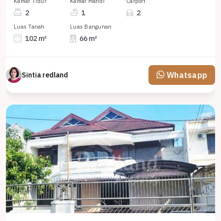
Kamar Tidur
Kamar Mandi
Carport
2
1
2
Luas Tanah
Luas Bangunan
102 m²
66 m²
Whatsapp
Sintia redland