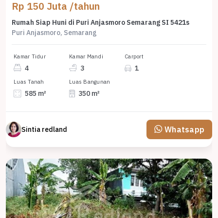
Rp 150 Juta /tahun
Rumah Siap Huni di Puri Anjasmoro Semarang SI 5421s
Puri Anjasmoro, Semarang
Kamar Tidur
Kamar Mandi
Carport
4
3
1
Luas Tanah
Luas Bangunan
585 m²
350 m²
Whatsapp
Sintia redland