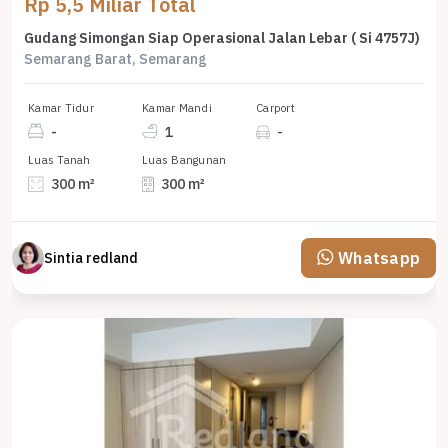
Rp 5,5 Miliar Total
Gudang Simongan Siap Operasional Jalan Lebar ( Si 4757J)
Semarang Barat, Semarang
Kamar Tidur
Kamar Mandi
Carport
-
1
-
Luas Tanah
Luas Bangunan
300 m²
300 m²
Whatsapp
Sintia redland