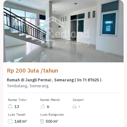
Rp 200 Juta /tahun
Rumah di Jangli Permai , Semarang ( Vn Tt 8762S )
Tembalang, Semarang
Kamar Tidur
Kamar Mandi
Carport
13
6
-
Luas Tanah
Luas Bangunan
168 m²
500 m²