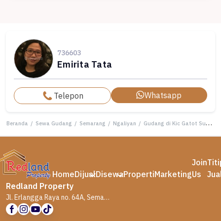
736603
Emirita Tata
Whatsapp
Telepon
Beranda
/
Sewa Gudang
/
Semarang
/
Ngaliyan
/
Gudang di Kic Gatot Subroto , Semarang Si Tt 6178
Join
Tit
Home
Dijual
Disewa
Properti
Marketing
Us
Jua
Redland Property
Jl. Erlangga Raya no. 64A, Semarang