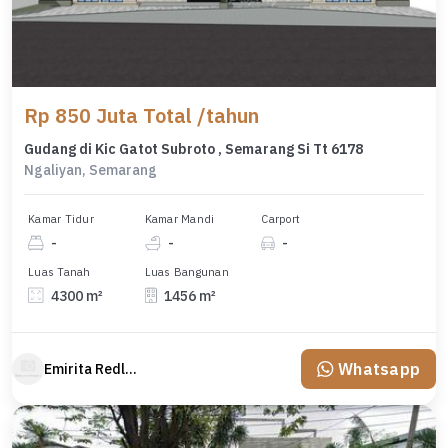
Rp 850 Juta Total /tahun
Gudang di Kic Gatot Subroto , Semarang Si Tt 6178
Ngaliyan, Semarang
Kamar Tidur
Kamar Mandi
Carport
-
-
-
Luas Tanah
Luas Bangunan
4300 m²
1456 m²
Whatsapp
Emirita Redland