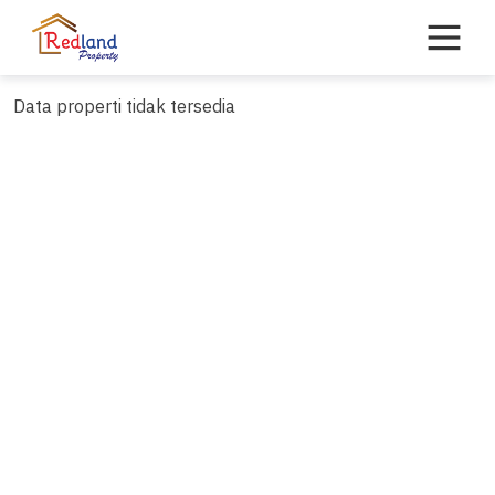
Skip
to
content
Data properti tidak tersedia